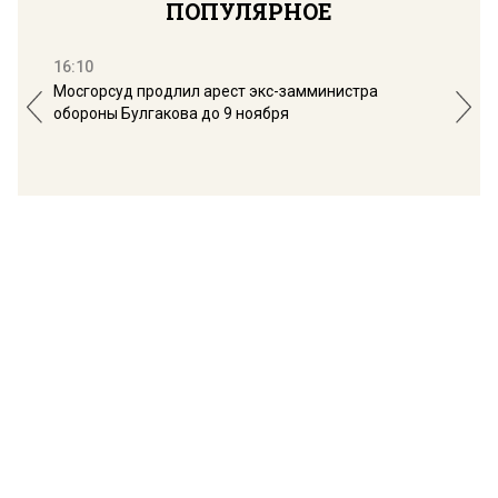
ПОПУЛЯРНОЕ
16:10
13:
Мосгорсуд продлил арест экс-замминистра
Дим
обороны Булгакова до 9 ноября