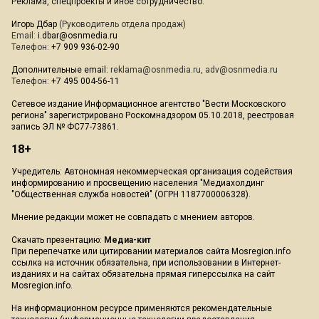
Реклама, спецпроекты и иное сотрудничество:
Игорь Дбар
(Руководитель отдела продаж)
Email:
i.dbar@osnmedia.ru
Телефон:
+7 909 936-02-90
Дополнительные email:
reklama@osnmedia.ru
,
adv@osnmedia.ru
Телефон:
+7 495 004-56-11
Сетевое издание Информационное агентство "Вести Московского
региона" зарегистрировано Роскомнадзором 05.10.2018, реестровая
запись ЭЛ № ФС77-73861.
18+
Учредитель: Автономная некоммерческая организация содействия
информированию и просвещению населения "Медиахолдинг
"Общественная служба новостей" (ОГРН 1187700006328).
Мнение редакции может не совпадать с мнением авторов.
Скачать презентацию:
Медиа-кит
При перепечатке или цитировании материалов сайта Mosregion.info
ссылка на источник обязательна, при использовании в Интернет-
изданиях и на сайтах обязательна прямая гиперссылка на сайт
Mosregion.info.
На информационном ресурсе применяются рекомендательные