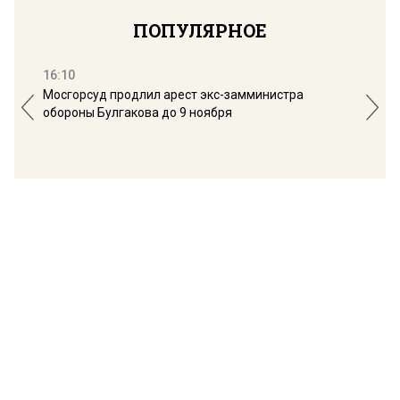
ПОПУЛЯРНОЕ
16:10
13:
Мосгорсуд продлил арест экс-замминистра
Дим
обороны Булгакова до 9 ноября