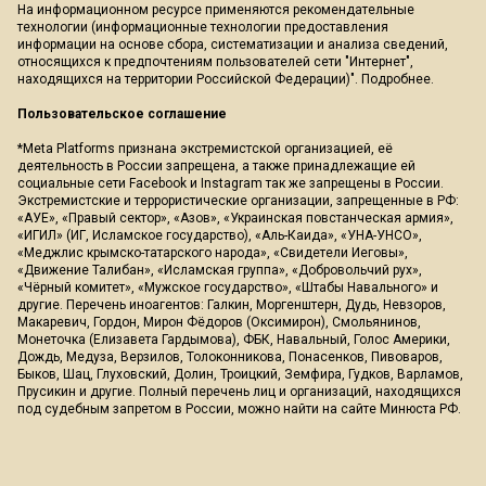
На информационном ресурсе применяются рекомендательные
технологии (информационные технологии предоставления
информации на основе сбора, систематизации и анализа сведений,
относящихся к предпочтениям пользователей сети "Интернет",
находящихся на территории Российской Федерации)".
Подробнее
.
Пользовательское соглашение
*Meta Platforms признана экстремистской организацией, её
деятельность в России запрещена, а также принадлежащие ей
социальные сети Facebook и Instagram так же запрещены в России.
Экстремистские и террористические организации, запрещенные в РФ:
«АУЕ», «Правый сектор», «Азов», «Украинская повстанческая армия»,
«ИГИЛ» (ИГ, Исламское государство), «Аль-Каида», «УНА-УНСО»,
«Меджлис крымско-татарского народа», «Свидетели Иеговы»,
«Движение Талибан», «Исламская группа», «Добровольчий рух»,
«Чёрный комитет», «Мужское государство», «Штабы Навального» и
другие. Перечень иноагентов: Галкин, Моргенштерн, Дудь, Невзоров,
Макаревич, Гордон, Мирон Фёдоров (Оксимирон), Смольянинов,
Монеточка (Елизавета Гардымова), ФБК, Навальный, Голос Америки,
Дождь, Медуза, Верзилов, Толоконникова, Понасенков, Пивоваров,
Быков, Шац, Глуховский, Долин, Троицкий, Земфира, Гудков, Варламов,
Прусикин и другие. Полный перечень лиц и организаций, находящихся
под судебным запретом в России, можно найти на сайте Минюста РФ.