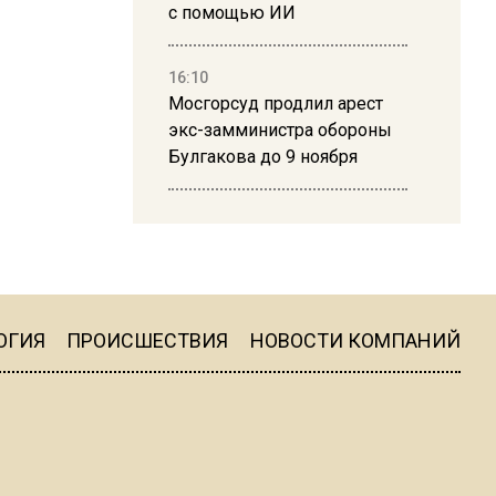
с помощью ИИ
16:10
Мосгорсуд продлил арест
экс-замминистра обороны
Булгакова до 9 ноября
13:50
Дима Билан ответил на
критику концерта в Москве
ОГИЯ
ПРОИСШЕСТВИЯ
НОВОСТИ КОМПАНИЙ
16:19
Москву и область накрыла
гроза с ливнем и ветром
16:58
В Москве 2 августа