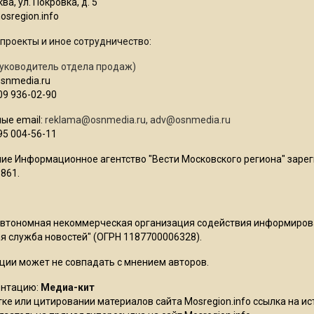
ва, ул. Покровка, д. 5
sregion.info
проекты и иное сотрудничество:
уководитель отдела продаж)
osnmedia.ru
09 936-02-90
ые email:
reklama@osnmedia.ru
,
adv@osnmedia.ru
95 004-56-11
ие Информационное агентство "Вести Московского региона" зарег
861.
Автономная некоммерческая организация содействия информиро
 служба новостей" (ОГРН 1187700006328).
ции может не совпадать с мнением авторов.
ентацию:
Медиа-кит
ке или цитировании материалов сайта Mosregion.info ссылка на и