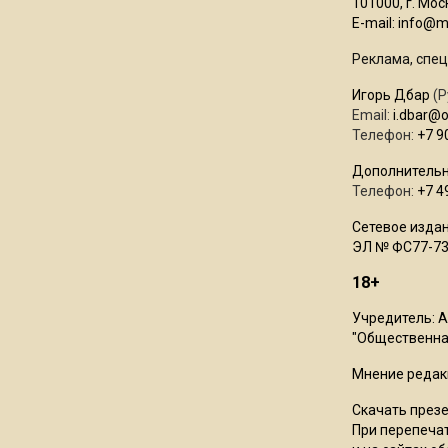
101000, г. Моск
E-mail:
info@mo
Реклама, спец
Игорь Дбар
(Р
Email:
i.dbar@
Телефон:
+7 9
Дополнительн
Телефон:
+7 4
Сетевое издан
ЭЛ № ФС77-73
18+
Учредитель: 
"Общественная
Мнение редак
Скачать през
При перепечат