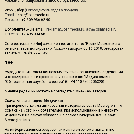
Реклама, спецпроекты и иное сотрудничество:
Игорь Дбар
(Руководитель отдела продаж)
Email:
i.dbar@osnmedia.ru
Телефон:
+7 909 936-02-90
Дополнительные email:
reklama@osnmedia.ru
,
adv@osnmedia.ru
Телефон:
+7 495 004-56-11
Сетевое издание Информационное агентство "Вести Московского
региона" зарегистрировано Роскомнадзором 05.10.2018, реестровая
запись ЭЛ № ФС77-73861.
18+
Учредитель: Автономная некоммерческая организация содействия
информированию и просвещению населения "Медиахолдинг
"Общественная служба новостей" (ОГРН 1187700006328).
Мнение редакции может не совпадать с мнением авторов.
Скачать презентацию:
Медиа-кит
При перепечатке или цитировании материалов сайта Mosregion.info
ссылка на источник обязательна, при использовании в Интернет-
изданиях и на сайтах обязательна прямая гиперссылка на сайт
Mosregion.info.
На информационном ресурсе применяются рекомендательные