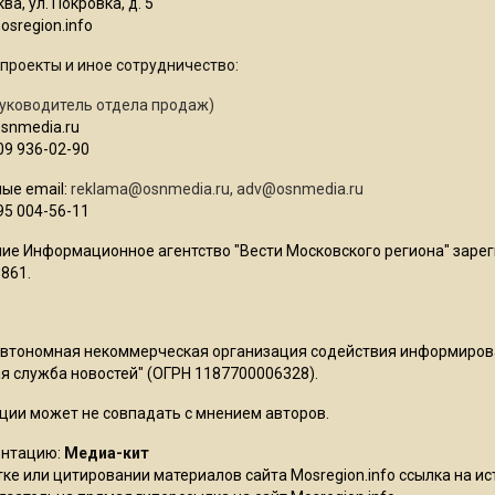
ва, ул. Покровка, д. 5
sregion.info
проекты и иное сотрудничество:
уководитель отдела продаж)
osnmedia.ru
09 936-02-90
ые email:
reklama@osnmedia.ru
,
adv@osnmedia.ru
95 004-56-11
ие Информационное агентство "Вести Московского региона" зарег
861.
Автономная некоммерческая организация содействия информиро
 служба новостей" (ОГРН 1187700006328).
ции может не совпадать с мнением авторов.
ентацию:
Медиа-кит
ке или цитировании материалов сайта Mosregion.info ссылка на и