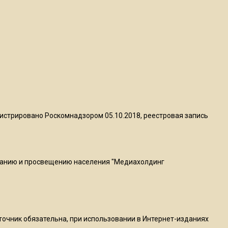
квадратный метр
13:50
Опубликовано видео с
Коломенского хлебозавода:
пиццы валяются на полу
16:53
Роман Терюшков назвал
истрировано Роскомнадзором 05.10.2018, реестровая запись
причину банкротства
«Химок»
ванию и просвещению населения "Медиахолдинг
13:27
В Подмосковье прекратили
гражданство 88 человек и
аннулировали 2600 ВНЖ
сточник обязательна, при использовании в Интернет-изданиях