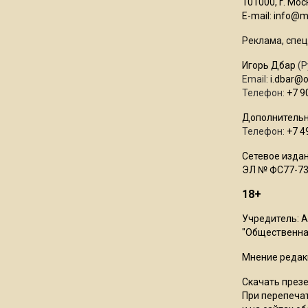
101000, г. Моск
E-mail:
info@mo
Реклама, спец
Игорь Дбар
(Р
Email:
i.dbar@
Телефон:
+7 9
Дополнительн
Телефон:
+7 4
Сетевое издан
ЭЛ № ФС77-73
18+
Учредитель: 
"Общественная
Мнение редак
Скачать през
При перепечат