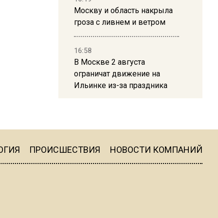
Москву и область накрыла
гроза с ливнем и ветром
16:58
В Москве 2 августа
ограничат движение на
Ильинке из-за праздника
15:33
Россиянам объяснили,
можно ли пользоваться
Telegram после обвинений
ОГИЯ
ПРОИСШЕСТВИЯ
НОВОСТИ КОМПАНИЙ
против Дурова
22:24
На Москву обрушится до 17
литров дождя на