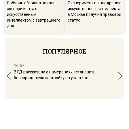
Собянин объявил начало
Эксперимент по внедрению
эксперимента с
искусственного интеллекта
искусственным
в Москве получил правовой
интеллектом с завтрашнего
статус
дня
ПОПУЛЯРНОЕ
16:57
13:
В ГД рассказали о намерениях остановить
Соб
беспорядочную застройку на участках
пол