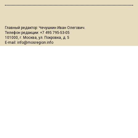
Главный редактор: Чечушкин Иван Олегович.
Телефон редакции: +7 495 795-53-05
101000, г. Москва, ул. Покровка, д. 5
E-mail:
info@mosregion.info
Реклама, спецпроекты и иное сотрудничество:
Игорь Дбар
(Руководитель отдела продаж)
Email:
i.dbar@osnmedia.ru
Телефон:
+7 909 936-02-90
Дополнительные email:
reklama@osnmedia.ru
,
adv@osnmedia.ru
Телефон:
+7 495 004-56-11
Сетевое издание Информационное агентство "Вести Московского
региона" зарегистрировано Роскомнадзором 05.10.2018, реестровая
запись ЭЛ № ФС77-73861.
18+
Учредитель: Автономная некоммерческая организация содействия
информированию и просвещению населения "Медиахолдинг
"Общественная служба новостей" (ОГРН 1187700006328).