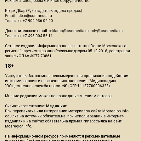
Реклама, спецпроекты и иное сотрудничество:
Игорь Дбар
(Руководитель отдела продаж)
Email:
i.dbar@osnmedia.ru
Телефон:
+7 909 936-02-90
Дополнительные email:
reklama@osnmedia.ru
,
adv@osnmedia.ru
Телефон:
+7 495 004-56-11
Сетевое издание Информационное агентство "Вести Московского
региона" зарегистрировано Роскомнадзором 05.10.2018, реестровая
запись ЭЛ № ФС77-73861.
18+
Учредитель: Автономная некоммерческая организация содействия
информированию и просвещению населения "Медиахолдинг
"Общественная служба новостей" (ОГРН 1187700006328).
Мнение редакции может не совпадать с мнением авторов.
Скачать презентацию:
Медиа-кит
При перепечатке или цитировании материалов сайта Mosregion.info
ссылка на источник обязательна, при использовании в Интернет-
изданиях и на сайтах обязательна прямая гиперссылка на сайт
Mosregion.info.
На информационном ресурсе применяются рекомендательные