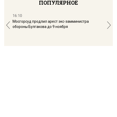
ПОПУЛЯРНОЕ
16:10
13:
Мосгорсуд продлил арест экс-замминистра
Дим
обороны Булгакова до 9 ноября