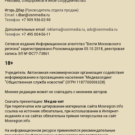
Реклама, спецпроекты и иное сотрудничество:
Игорь Дбар
(Руководитель отдела продаж)
Email:
i.dbar@osnmedia.ru
Телефон:
+7 909 936-02-90
Дополнительные email:
reklama@osnmedia.ru
,
adv@osnmedia.ru
Телефон:
+7 495 004-56-11
Сетевое издание Информационное агентство "Вести Московского
региона" зарегистрировано Роскомнадзором 05.10.2018, реестровая
запись ЭЛ № ФС77-73861.
18+
Учредитель: Автономная некоммерческая организация содействия
информированию и просвещению населения "Медиахолдинг
"Общественная служба новостей" (ОГРН 1187700006328).
Мнение редакции может не совпадать с мнением авторов.
Скачать презентацию:
Медиа-кит
При перепечатке или цитировании материалов сайта Mosregion.info
ссылка на источник обязательна, при использовании в Интернет-
изданиях и на сайтах обязательна прямая гиперссылка на сайт
Mosregion.info.
На информационном ресурсе применяются рекомендательные