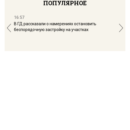
ПОПУЛЯРНОЕ
16:57
13:
В ГД рассказали о намерениях остановить
Соб
беспорядочную застройку на участках
пол