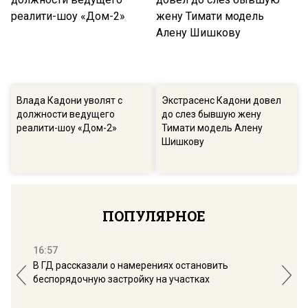
Влада Кадони уволят с
Экстрасенс Кадони довел
должности ведущего
до слез бывшую жену
реалити-шоу «Дом-2»
Тимати модель Алену
Шишкову
ПОПУЛЯРНОЕ
16:57
13:
В ГД рассказали о намерениях остановить
Соб
беспорядочную застройку на участках
пол