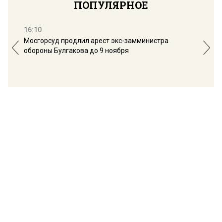
ПОПУЛЯРНОЕ
16:10
13:
Мосгорсуд продлил арест экс-замминистра
Дим
обороны Булгакова до 9 ноября