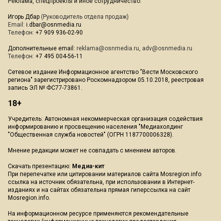
Реклама, спецпроекты и иное сотрудничество:
Игорь Дбар
(Руководитель отдела продаж)
Email:
i.dbar@osnmedia.ru
Телефон:
+7 909 936-02-90
Дополнительные email:
reklama@osnmedia.ru
,
adv@osnmedia.ru
Телефон:
+7 495 004-56-11
Сетевое издание Информационное агентство "Вести Московского
региона" зарегистрировано Роскомнадзором 05.10.2018, реестровая
запись ЭЛ № ФС77-73861.
18+
Учредитель: Автономная некоммерческая организация содействия
информированию и просвещению населения "Медиахолдинг
"Общественная служба новостей" (ОГРН 1187700006328).
Мнение редакции может не совпадать с мнением авторов.
Скачать презентацию:
Медиа-кит
При перепечатке или цитировании материалов сайта Mosregion.info
ссылка на источник обязательна, при использовании в Интернет-
изданиях и на сайтах обязательна прямая гиперссылка на сайт
Mosregion.info.
На информационном ресурсе применяются рекомендательные