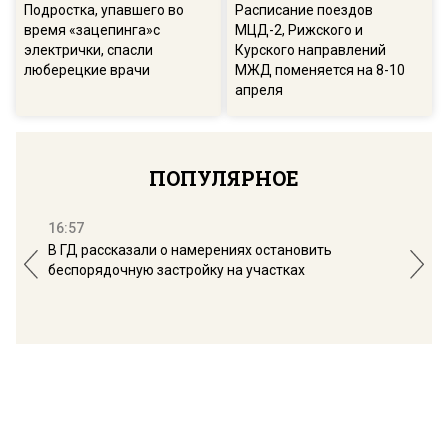
Подростка, упавшего во
Расписание поездов
время «зацепинга»с
МЦД-2, Рижского и
электрички, спасли
Курского направлений
люберецкие врачи
МЖД поменяется на 8-10
апреля
ПОПУЛЯРНОЕ
16:57
13:
В ГД рассказали о намерениях остановить
Соб
беспорядочную застройку на участках
пол