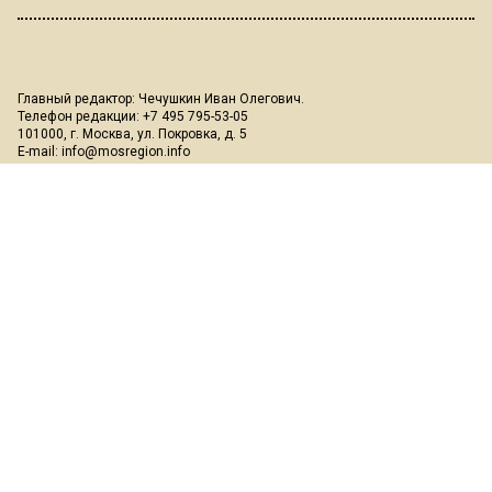
Главный редактор: Чечушкин Иван Олегович.
Телефон редакции: +7 495 795-53-05
101000, г. Москва, ул. Покровка, д. 5
E-mail:
info@mosregion.info
Реклама, спецпроекты и иное сотрудничество:
Игорь Дбар
(Руководитель отдела продаж)
Email:
i.dbar@osnmedia.ru
Телефон:
+7 909 936-02-90
Дополнительные email:
reklama@osnmedia.ru
,
adv@osnmedia.ru
Телефон:
+7 495 004-56-11
Сетевое издание Информационное агентство "Вести Московского
региона" зарегистрировано Роскомнадзором 05.10.2018, реестровая
запись ЭЛ № ФС77-73861.
18+
Учредитель: Автономная некоммерческая организация содействия
информированию и просвещению населения "Медиахолдинг
"Общественная служба новостей" (ОГРН 1187700006328).