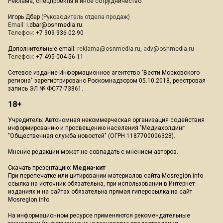
Реклама, спецпроекты и иное сотрудничество:
Игорь Дбар
(Руководитель отдела продаж)
Email:
i.dbar@osnmedia.ru
Телефон:
+7 909 936-02-90
Дополнительные email:
reklama@osnmedia.ru
,
adv@osnmedia.ru
Телефон:
+7 495 004-56-11
Сетевое издание Информационное агентство "Вести Московского
региона" зарегистрировано Роскомнадзором 05.10.2018, реестровая
запись ЭЛ № ФС77-73861.
18+
Учредитель: Автономная некоммерческая организация содействия
информированию и просвещению населения "Медиахолдинг
"Общественная служба новостей" (ОГРН 1187700006328).
Мнение редакции может не совпадать с мнением авторов.
Скачать презентацию:
Медиа-кит
При перепечатке или цитировании материалов сайта Mosregion.info
ссылка на источник обязательна, при использовании в Интернет-
изданиях и на сайтах обязательна прямая гиперссылка на сайт
Mosregion.info.
На информационном ресурсе применяются рекомендательные