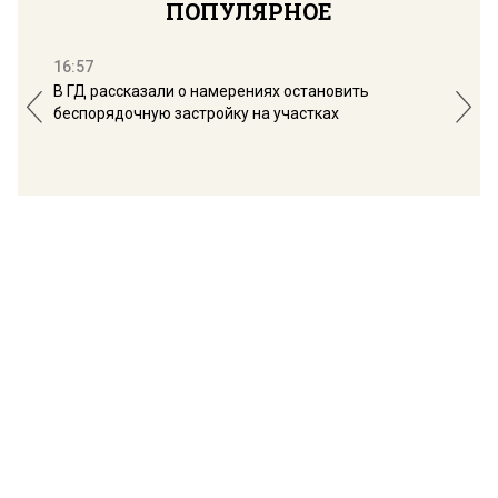
ПОПУЛЯРНОЕ
16:57
13:
В ГД рассказали о намерениях остановить
Соб
беспорядочную застройку на участках
пол