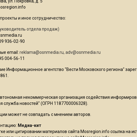
ва, ул. Покровка, д. 5
sregion.info
проекты и иное сотрудничество:
уководитель отдела продаж)
osnmedia.ru
09 936-02-90
ые email:
reklama@osnmedia.ru
,
adv@osnmedia.ru
95 004-56-11
ие Информационное агентство "Вести Московского региона" зарег
861.
Автономная некоммерческая организация содействия информиро
 служба новостей" (ОГРН 1187700006328).
ции может не совпадать с мнением авторов.
ентацию:
Медиа-кит
ке или цитировании материалов сайта Mosregion.info ссылка на и