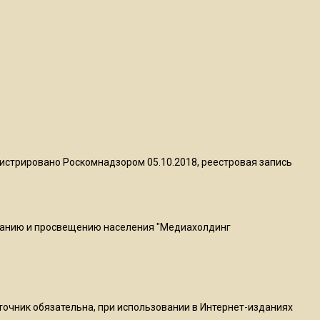
квадратный метр
13:50
Опубликовано видео с
Коломенского хлебозавода:
пиццы валяются на полу
16:53
Роман Терюшков назвал
истрировано Роскомнадзором 05.10.2018, реестровая запись
причину банкротства
«Химок»
ванию и просвещению населения "Медиахолдинг
13:27
В Подмосковье прекратили
гражданство 88 человек и
аннулировали 2600 ВНЖ
сточник обязательна, при использовании в Интернет-изданиях