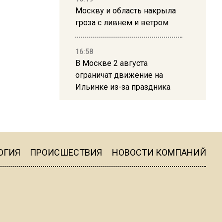
Москву и область накрыла
гроза с ливнем и ветром
16:58
В Москве 2 августа
ограничат движение на
Ильинке из-за праздника
15:33
Россиянам объяснили,
можно ли пользоваться
Telegram после обвинений
ОГИЯ
ПРОИСШЕСТВИЯ
НОВОСТИ КОМПАНИЙ
против Дурова
22:24
На Москву обрушится до 17
литров дождя на