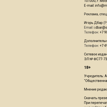
101000, г. Моск
E-mail:
info@mo
Реклама, спец
Игорь Дбар
(Р
Email:
i.dbar@
Телефон:
+7 9
Дополнительн
Телефон:
+7 4
Сетевое издан
ЭЛ № ФС77-73
18+
Учредитель: 
"Общественная
Мнение редак
Скачать през
При перепечат