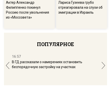
Актер Александр
Лариса Гузеева грубо
Филиппенко покинул
отреагировала на слухи об
Россию после увольнения
эмиграции в Израиль
из «Моссовета»
ПОПУЛЯРНОЕ
16:57
13:
В ГД рассказали о намерениях остановить
Соб
беспорядочную застройку на участках
пол