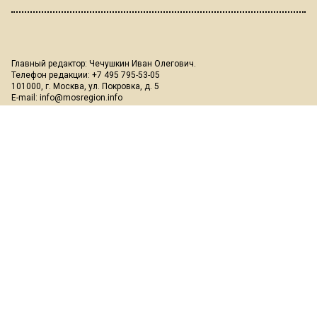
Главный редактор: Чечушкин Иван Олегович.
Телефон редакции: +7 495 795-53-05
101000, г. Москва, ул. Покровка, д. 5
E-mail:
info@mosregion.info
Реклама, спецпроекты и иное сотрудничество:
Игорь Дбар
(Руководитель отдела продаж)
Email:
i.dbar@osnmedia.ru
Телефон:
+7 909 936-02-90
Дополнительные email:
reklama@osnmedia.ru
,
adv@osnmedia.ru
Телефон:
+7 495 004-56-11
Сетевое издание Информационное агентство "Вести Московского
региона" зарегистрировано Роскомнадзором 05.10.2018, реестровая
запись ЭЛ № ФС77-73861.
18+
Учредитель: Автономная некоммерческая организация содействия
информированию и просвещению населения "Медиахолдинг
"Общественная служба новостей" (ОГРН 1187700006328).