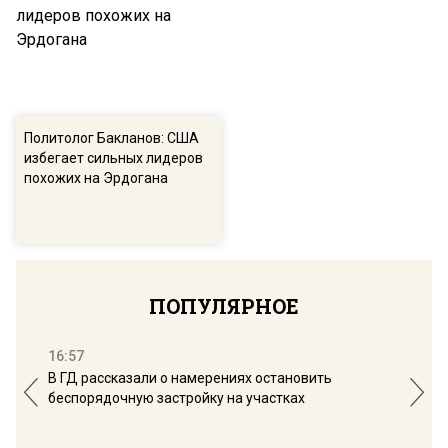
Политолог Бакланов: США
Турпром: «Эрдоганов день»
избегает сильных лидеров
за сутки изменил жизнь и
похожих на Эрдогана
отдых россиян в Турции
Эрдоган: Турция готова
Политолог Бакланов: США