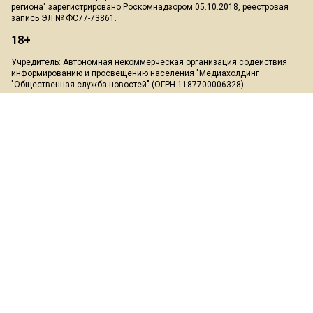
Главный редактор: Чечушкин Иван Олегович.
Телефон редакции: +7 495 795-53-05
101000, г. Москва, ул. Покровка, д. 5
E-mail:
info@mosregion.info
Реклама, спецпроекты и иное сотрудничество:
Игорь Дбар
(Руководитель отдела продаж)
Email:
i.dbar@osnmedia.ru
Телефон:
+7 909 936-02-90
Дополнительные email:
reklama@osnmedia.ru
,
adv@osnmedia.ru
Телефон:
+7 495 004-56-11
Сетевое издание Информационное агентство "Вести Московского
региона" зарегистрировано Роскомнадзором 05.10.2018, реестровая
запись ЭЛ № ФС77-73861.
18+
Учредитель: Автономная некоммерческая организация содействия
информированию и просвещению населения "Медиахолдинг
"Общественная служба новостей" (ОГРН 1187700006328).