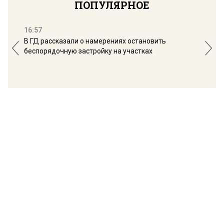
ПОПУЛЯРНОЕ
16:57
13:
В ГД рассказали о намерениях остановить
Соб
беспорядочную застройку на участках
пол