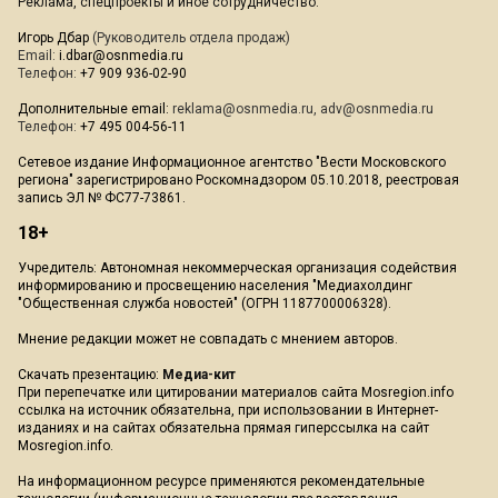
Реклама, спецпроекты и иное сотрудничество:
Игорь Дбар
(Руководитель отдела продаж)
Email:
i.dbar@osnmedia.ru
Телефон:
+7 909 936-02-90
Дополнительные email:
reklama@osnmedia.ru
,
adv@osnmedia.ru
Телефон:
+7 495 004-56-11
Сетевое издание Информационное агентство "Вести Московского
региона" зарегистрировано Роскомнадзором 05.10.2018, реестровая
запись ЭЛ № ФС77-73861.
18+
Учредитель: Автономная некоммерческая организация содействия
информированию и просвещению населения "Медиахолдинг
"Общественная служба новостей" (ОГРН 1187700006328).
Мнение редакции может не совпадать с мнением авторов.
Скачать презентацию:
Медиа-кит
При перепечатке или цитировании материалов сайта Mosregion.info
ссылка на источник обязательна, при использовании в Интернет-
изданиях и на сайтах обязательна прямая гиперссылка на сайт
Mosregion.info.
На информационном ресурсе применяются рекомендательные