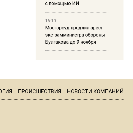
с помощью ИИ
16:10
Мосгорсуд продлил арест
экс-замминистра обороны
Булгакова до 9 ноября
13:50
Дима Билан ответил на
критику концерта в Москве
ОГИЯ
ПРОИСШЕСТВИЯ
НОВОСТИ КОМПАНИЙ
16:19
Москву и область накрыла
гроза с ливнем и ветром
16:58
В Москве 2 августа