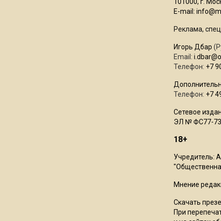
101000, г. Моск
E-mail:
info@mo
Реклама, спец
Игорь Дбар
(Р
Email:
i.dbar@
Телефон:
+7 9
Дополнительн
Телефон:
+7 4
Сетевое издан
ЭЛ № ФС77-73
18+
Учредитель: 
"Общественная
Мнение редак
Скачать през
При перепечат