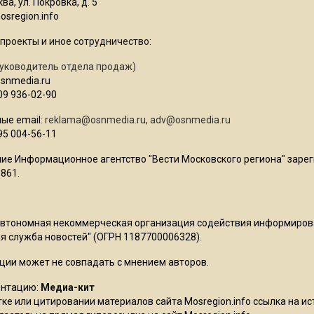
ва, ул. Покровка, д. 5
sregion.info
проекты и иное сотрудничество:
уководитель отдела продаж)
osnmedia.ru
09 936-02-90
ые email:
reklama@osnmedia.ru
,
adv@osnmedia.ru
95 004-56-11
ие Информационное агентство "Вести Московского региона" зарег
861.
Автономная некоммерческая организация содействия информиро
 служба новостей" (ОГРН 1187700006328).
ции может не совпадать с мнением авторов.
ентацию:
Медиа-кит
ке или цитировании материалов сайта Mosregion.info ссылка на и