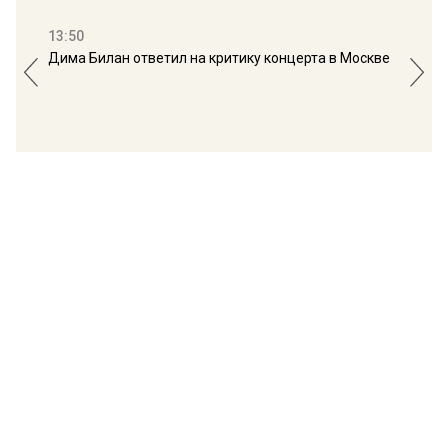
13:50
16:
Дима Билан ответил на критику концерта в Москве
Мос