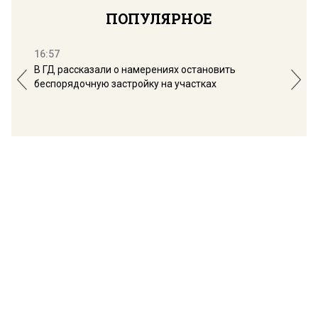
ПОПУЛЯРНОЕ
16:57
13:
В ГД рассказали о намерениях остановить
Соб
беспорядочную застройку на участках
пол