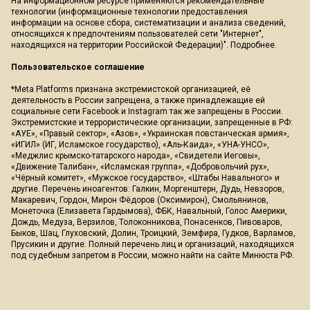
На информационном ресурсе применяются рекомендательные
технологии (информационные технологии предоставления
информации на основе сбора, систематизации и анализа сведений,
относящихся к предпочтениям пользователей сети "Интернет",
находящихся на территории Российской Федерации)".
Подробнее
.
Пользовательское соглашение
*Meta Platforms признана экстремистской организацией, её
деятельность в России запрещена, а также принадлежащие ей
социальные сети Facebook и Instagram так же запрещены в России.
Экстремистские и террористические организации, запрещенные в РФ:
«АУЕ», «Правый сектор», «Азов», «Украинская повстанческая армия»,
«ИГИЛ» (ИГ, Исламское государство), «Аль-Каида», «УНА-УНСО»,
«Меджлис крымско-татарского народа», «Свидетели Иеговы»,
«Движение Талибан», «Исламская группа», «Добровольчий рух»,
«Чёрный комитет», «Мужское государство», «Штабы Навального» и
другие. Перечень иноагентов: Галкин, Моргенштерн, Дудь, Невзоров,
Макаревич, Гордон, Мирон Фёдоров (Оксимирон), Смольянинов,
Монеточка (Елизавета Гардымова), ФБК, Навальный, Голос Америки,
Дождь, Медуза, Верзилов, Толоконникова, Понасенков, Пивоваров,
Быков, Шац, Глуховский, Долин, Троицкий, Земфира, Гудков, Варламов,
Прусикин и другие. Полный перечень лиц и организаций, находящихся
под судебным запретом в России, можно найти на сайте Минюста РФ.