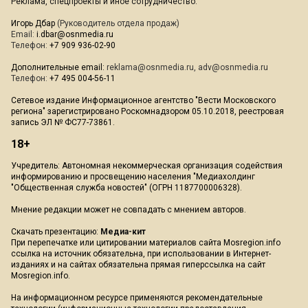
Реклама, спецпроекты и иное сотрудничество:
Игорь Дбар
(Руководитель отдела продаж)
Email:
i.dbar@osnmedia.ru
Телефон:
+7 909 936-02-90
Дополнительные email:
reklama@osnmedia.ru
,
adv@osnmedia.ru
Телефон:
+7 495 004-56-11
Сетевое издание Информационное агентство "Вести Московского
региона" зарегистрировано Роскомнадзором 05.10.2018, реестровая
запись ЭЛ № ФС77-73861.
18+
Учредитель: Автономная некоммерческая организация содействия
информированию и просвещению населения "Медиахолдинг
"Общественная служба новостей" (ОГРН 1187700006328).
Мнение редакции может не совпадать с мнением авторов.
Скачать презентацию:
Медиа-кит
При перепечатке или цитировании материалов сайта Mosregion.info
ссылка на источник обязательна, при использовании в Интернет-
изданиях и на сайтах обязательна прямая гиперссылка на сайт
Mosregion.info.
На информационном ресурсе применяются рекомендательные