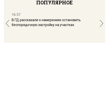
ПОПУЛЯРНОЕ
16:57
13:
В ГД рассказали о намерениях остановить
Соб
беспорядочную застройку на участках
пол