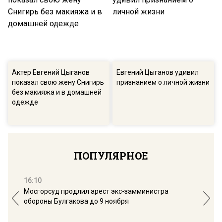
Актер Евгений Цыганов
Евгений Цыганов удивил
показал свою жену Снигирь
признанием о личной жизни
без макияжа и в домашней
одежде
ПОПУЛЯРНОЕ
16:10
13:
Мосгорсуд продлил арест экс-замминистра
Дим
обороны Булгакова до 9 ноября