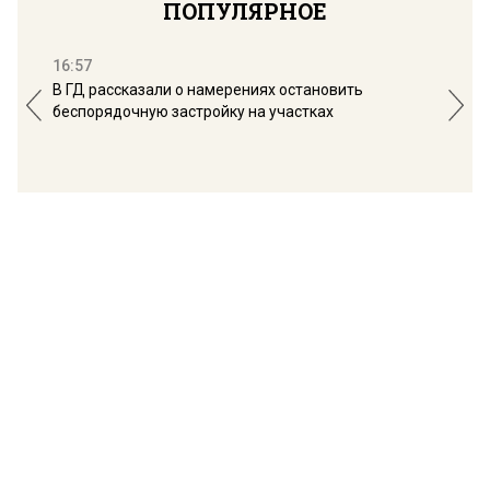
ПОПУЛЯРНОЕ
16:57
13:
В ГД рассказали о намерениях остановить
Соб
беспорядочную застройку на участках
пол