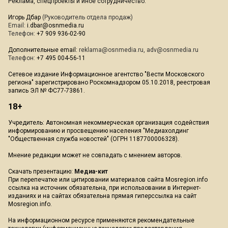
Реклама, спецпроекты и иное сотрудничество:
Игорь Дбар
(Руководитель отдела продаж)
Email:
i.dbar@osnmedia.ru
Телефон:
+7 909 936-02-90
Дополнительные email:
reklama@osnmedia.ru
,
adv@osnmedia.ru
Телефон:
+7 495 004-56-11
Сетевое издание Информационное агентство "Вести Московского
региона" зарегистрировано Роскомнадзором 05.10.2018, реестровая
запись ЭЛ № ФС77-73861.
18+
Учредитель: Автономная некоммерческая организация содействия
информированию и просвещению населения "Медиахолдинг
"Общественная служба новостей" (ОГРН 1187700006328).
Мнение редакции может не совпадать с мнением авторов.
Скачать презентацию:
Медиа-кит
При перепечатке или цитировании материалов сайта Mosregion.info
ссылка на источник обязательна, при использовании в Интернет-
изданиях и на сайтах обязательна прямая гиперссылка на сайт
Mosregion.info.
На информационном ресурсе применяются рекомендательные