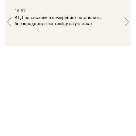
16:57
13:
В ГД рассказали о намерениях остановить
Соб
беспорядочную застройку на участках
пол