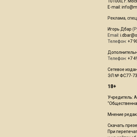
101000, г. Моск
E-mail:
info@mo
Реклама, спец
Игорь Дбар
(Р
Email:
i.dbar@
Телефон:
+7 9
Дополнительн
Телефон:
+7 4
Сетевое издан
ЭЛ № ФС77-73
18+
Учредитель: 
"Общественная
Мнение редак
Скачать през
При перепечат