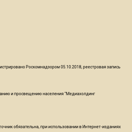
квадратный метр
13:50
Опубликовано видео с
Коломенского хлебозавода:
пиццы валяются на полу
16:53
Роман Терюшков назвал
истрировано Роскомнадзором 05.10.2018, реестровая запись
причину банкротства
«Химок»
ванию и просвещению населения "Медиахолдинг
13:27
В Подмосковье прекратили
гражданство 88 человек и
аннулировали 2600 ВНЖ
сточник обязательна, при использовании в Интернет-изданиях