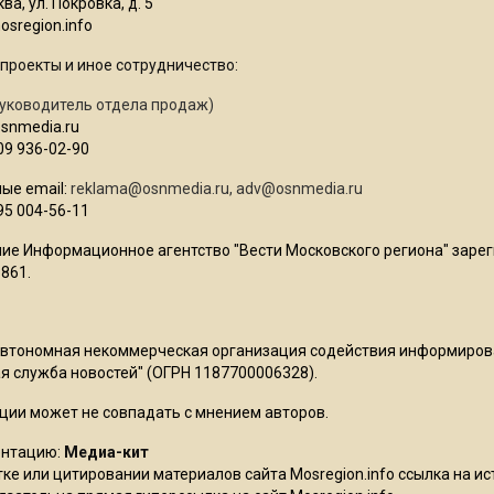
ва, ул. Покровка, д. 5
sregion.info
проекты и иное сотрудничество:
уководитель отдела продаж)
osnmedia.ru
09 936-02-90
ые email:
reklama@osnmedia.ru
,
adv@osnmedia.ru
95 004-56-11
ие Информационное агентство "Вести Московского региона" зарег
861.
Автономная некоммерческая организация содействия информиро
 служба новостей" (ОГРН 1187700006328).
ции может не совпадать с мнением авторов.
ентацию:
Медиа-кит
ке или цитировании материалов сайта Mosregion.info ссылка на и