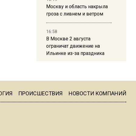
Москву и область накрыла
гроза с ливнем и ветром
16:58
В Москве 2 августа
ограничат движение на
Ильинке из-за праздника
15:33
Россиянам объяснили,
можно ли пользоваться
Telegram после обвинений
ОГИЯ
ПРОИСШЕСТВИЯ
НОВОСТИ КОМПАНИЙ
против Дурова
22:24
На Москву обрушится до 17
литров дождя на