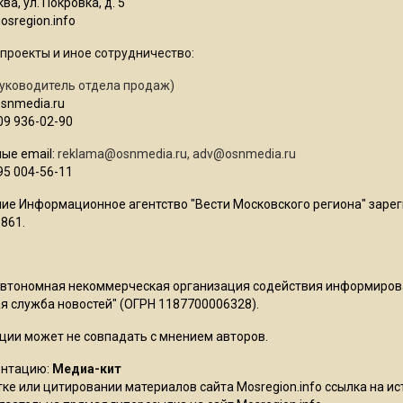
ва, ул. Покровка, д. 5
sregion.info
проекты и иное сотрудничество:
уководитель отдела продаж)
osnmedia.ru
09 936-02-90
ые email:
reklama@osnmedia.ru
,
adv@osnmedia.ru
95 004-56-11
ие Информационное агентство "Вести Московского региона" зарег
861.
Автономная некоммерческая организация содействия информиро
 служба новостей" (ОГРН 1187700006328).
ции может не совпадать с мнением авторов.
ентацию:
Медиа-кит
ке или цитировании материалов сайта Mosregion.info ссылка на и