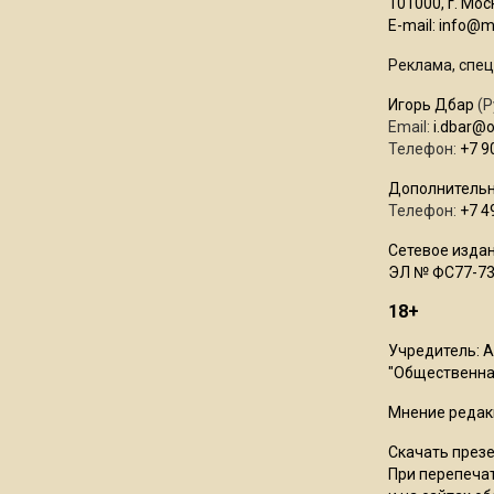
101000, г. Моск
E-mail:
info@mo
Реклама, спец
Игорь Дбар
(Р
Email:
i.dbar@
Телефон:
+7 9
Дополнительн
Телефон:
+7 4
Сетевое издан
ЭЛ № ФС77-73
18+
Учредитель: 
"Общественная
Мнение редак
Скачать през
При перепечат