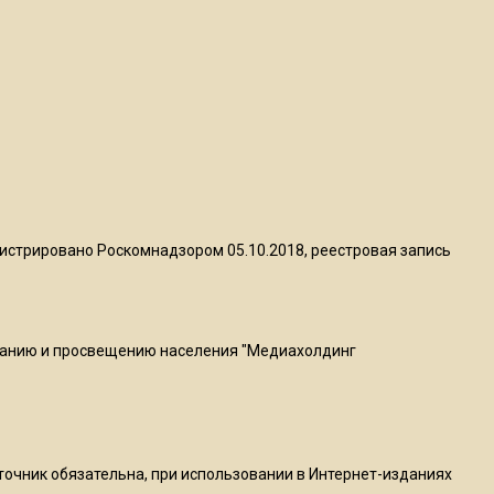
пиццы валяются на полу
16:53
Роман Терюшков назвал
причину банкротства
«Химок»
13:27
В Подмосковье прекратили
истрировано Роскомнадзором 05.10.2018, реестровая запись
гражданство 88 человек и
аннулировали 2600 ВНЖ
ванию и просвещению населения "Медиахолдинг
20:56
Сотрудники хлебозавода в
Балашихе массово
увольняются из-за жары в
цехах
сточник обязательна, при использовании в Интернет-изданиях