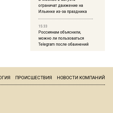
ограничат движение на
Ильинке из-за праздника
15:33
Россиянам объяснили,
можно ли пользоваться
Telegram после обвинений
против Дурова
22:24
На Москву обрушится до 17
литров дождя на
ОГИЯ
ПРОИСШЕСТВИЯ
НОВОСТИ КОМПАНИЙ
квадратный метр
13:50
Опубликовано видео с
Коломенского хлебозавода: