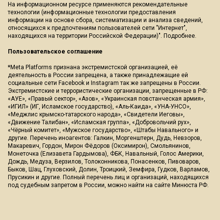
На информационном ресурсе применяются рекомендательные
технологии (информационные технологии предоставления
информации на основе сбора, систематизации и анализа сведений,
относящихся к предпочтениям пользователей сети "Интернет",
находящихся на территории Российской Федерации)".
Подробнее
.
Пользовательское соглашение
*Meta Platforms признана экстремистской организацией, её
деятельность в России запрещена, а также принадлежащие ей
социальные сети Facebook и Instagram так же запрещены в России.
Экстремистские и террористические организации, запрещенные в РФ:
«АУЕ», «Правый сектор», «Азов», «Украинская повстанческая армия»,
«ИГИЛ» (ИГ, Исламское государство), «Аль-Каида», «УНА-УНСО»,
«Меджлис крымско-татарского народа», «Свидетели Иеговы»,
«Движение Талибан», «Исламская группа», «Добровольчий рух»,
«Чёрный комитет», «Мужское государство», «Штабы Навального» и
другие. Перечень иноагентов: Галкин, Моргенштерн, Дудь, Невзоров,
Макаревич, Гордон, Мирон Фёдоров (Оксимирон), Смольянинов,
Монеточка (Елизавета Гардымова), ФБК, Навальный, Голос Америки,
Дождь, Медуза, Верзилов, Толоконникова, Понасенков, Пивоваров,
Быков, Шац, Глуховский, Долин, Троицкий, Земфира, Гудков, Варламов,
Прусикин и другие. Полный перечень лиц и организаций, находящихся
под судебным запретом в России, можно найти на сайте Минюста РФ.