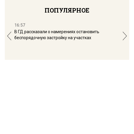
ПОПУЛЯРНОЕ
16:57
13:
В ГД рассказали о намерениях остановить
Соб
беспорядочную застройку на участках
пол