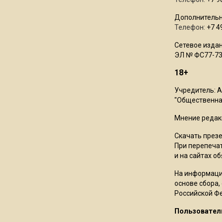
Дополнительн
Телефон:
+7 4
Сетевое издан
ЭЛ № ФС77-73
18+
Учредитель: 
"Общественная
Мнение редак
Скачать през
При перепечат
и на сайтах о
На информаци
основе сбора,
Российской Ф
Пользовател