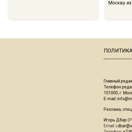
Москву из
ПОЛИТИК
Главный редак
Телефон редак
101000, г. Моск
E-mail:
info@mo
Реклама, спец
Игорь Дбар
(Р
Email:
i.dbar@
Телефон:
+7 9