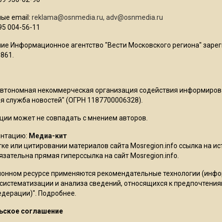
ые email:
reklama@osnmedia.ru
,
adv@osnmedia.ru
95 004-56-11
ие Информационное агентство "Вести Московского региона" зарег
861.
Автономная некоммерческая организация содействия информиро
 служба новостей" (ОГРН 1187700006328).
ции может не совпадать с мнением авторов.
ентацию:
Медиа-кит
ке или цитировании материалов сайта Mosregion.info ссылка на и
бязательна прямая гиперссылка на сайт Mosregion.info.
онном ресурсе применяются рекомендательные технологии (инф
 систематизации и анализа сведений, относящихся к предпочтения
едерации)".
Подробнее
.
ьское соглашение