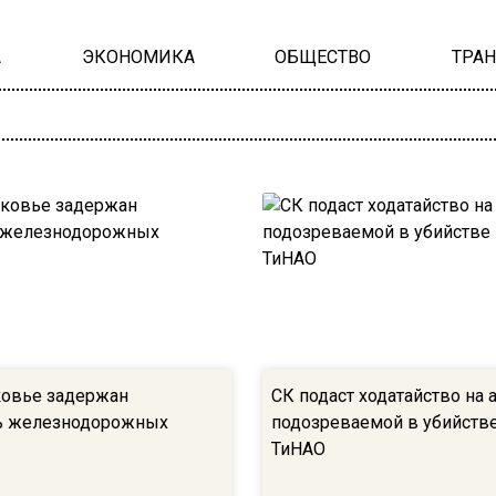
А
ЭКОНОМИКА
ОБЩЕСТВО
ТРА
овье задержан
СК подаст ходатайство на 
ь железнодорожных
подозреваемой в убийстве
ТиНАО