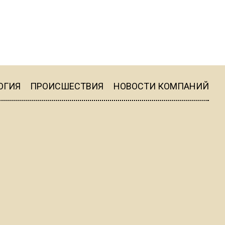
пиццы валяются на полу
16:53
Роман Терюшков назвал
причину банкротства
«Химок»
ОГИЯ
ПРОИСШЕСТВИЯ
НОВОСТИ КОМПАНИЙ
13:27
В Подмосковье прекратили
гражданство 88 человек и
аннулировали 2600 ВНЖ
20:56
Сотрудники хлебозавода в
Балашихе массово
увольняются из-за жары в
цехах