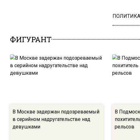
ПОЛИТИК
ФИГУРАНТ
В Москве задержан подозреваемый
В Подмоск
в серийном надругательстве над
похитител
девушками
рельсов