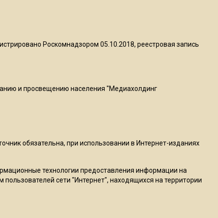
22:07
Резкое похолодание с
грозами придет в
истрировано Роскомнадзором 05.10.2018, реестровая запись
Подмосковье 21 июля
18:05
Юрист Машаров объяснил,
ванию и просвещению населения "Медиахолдинг
как МРОТ влияет на
будущие пенсии
17:12
сточник обязательна, при использовании в Интернет-изданиях
МЧС предупредило об
опасности купания при
ормационные технологии предоставления информации на
перепаде температуры в 10
м пользователей сети "Интернет", находящихся на территории
градусов
16:13