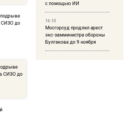
с помощью ИИ
16:10
Мосгорсуд продлил арест
экс-замминистра обороны
Булгакова до 9 ноября
13:50
Дима Билан ответил на
подрыве
критику концерта в Москве
 в СИЗО до
16:19
Москву и область накрыла
гроза с ливнем и ветром
16:58
В Москве 2 августа