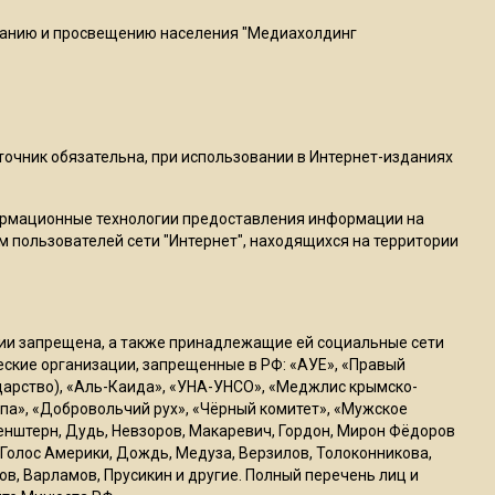
пиццы валяются на полу
ванию и просвещению населения "Медиахолдинг
16:53
Роман Терюшков назвал
причину банкротства
«Химок»
сточник обязательна, при использовании в Интернет-изданиях
13:27
ормационные технологии предоставления информации на
В Подмосковье прекратили
м пользователей сети "Интернет", находящихся на территории
гражданство 88 человек и
аннулировали 2600 ВНЖ
ссии запрещена, а также принадлежащие ей социальные сети
20:56
ческие организации, запрещенные в РФ: «АУЕ», «Правый
Сотрудники хлебозавода в
ударство), «Аль-Каида», «УНА-УНСО», «Меджлис крымско-
Балашихе массово
па», «Добровольчий рух», «Чёрный комитет», «Мужское
генштерн, Дудь, Невзоров, Макаревич, Гордон, Мирон Фёдоров
увольняются из-за жары в
Голос Америки, Дождь, Медуза, Верзилов, Толоконникова,
цехах
ов, Варламов, Прусикин и другие. Полный перечень лиц и