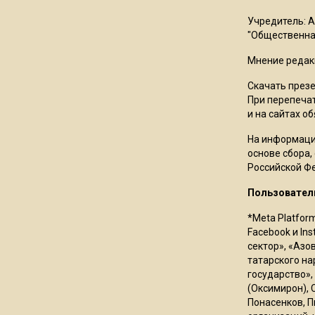
Учредитель: 
"Общественная
Мнение редак
Скачать през
При перепечат
и на сайтах о
На информаци
основе сбора,
Российской Ф
Пользовател
*Meta Platfor
Facebook и In
сектор», «Азо
татарского на
государство»,
(Оксимирон), 
Понасенков, П