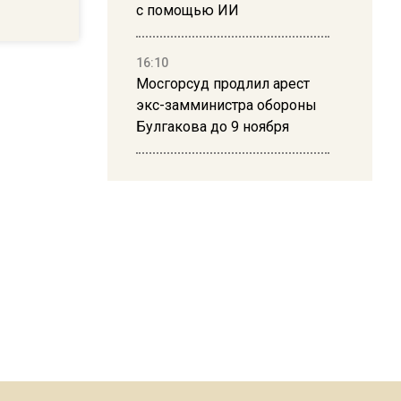
с помощью ИИ
16:10
Мосгорсуд продлил арест
экс-замминистра обороны
Булгакова до 9 ноября
13:50
Дима Билан ответил на
критику концерта в Москве
16:19
Москву и область накрыла
гроза с ливнем и ветром
16:58
В Москве 2 августа