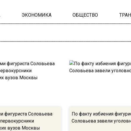
А
ЭКОНОМИКА
ОБЩЕСТВО
ТРА
 фигуриста Соловьева
По факту избиения фигури
 первокурсники
Соловьева завели уголов
ких вузов Москвы