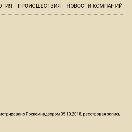
ограничат движение на
ОГИЯ
ПРОИСШЕСТВИЯ
НОВОСТИ КОМПАНИЙ
Ильинке из-за праздника
15:33
Россиянам объяснили,
можно ли пользоваться
Telegram после обвинений
против Дурова
22:24
На Москву обрушится до 17
литров дождя на
квадратный метр
13:50
истрировано Роскомнадзором 05.10.2018, реестровая запись
Опубликовано видео с
Коломенского хлебозавода: