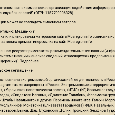
Автономная некоммерческая организация содействия информиро
 служба новостей" (ОГРН 1187700006328).
ции может не совпадать с мнением авторов.
ентацию:
Медиа-кит
ке или цитировании материалов сайта Mosregion.info ссылка на и
бязательна прямая гиперссылка на сайт Mosregion.info.
онном ресурсе применяются рекомендательные технологии (инф
 систематизации и анализа сведений, относящихся к предпочтения
едерации)".
Подробнее
.
ьское соглашение
ms признана экстремистской организацией, её деятельность в Ро
stagram так же запрещены в России. Экстремистские и террористи
в», «Украинская повстанческая армия», «ИГИЛ» (ИГ, Исламское гос
рода», «Свидетели Иеговы», «Движение Талибан», «Исламская груп
 «Штабы Навального» и другие. Перечень иноагентов: Галкин, Мор
Смольянинов, Монеточка (Елизавета Гардымова), ФБК, Навальный, 
ивоваров, Быков, Шац, Глуховский, Долин, Троицкий, Земфира, Гудк