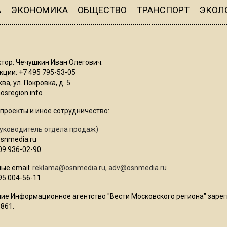
А
ЭКОНОМИКА
ОБЩЕСТВО
ТРАНСПОРТ
ЭКОЛ
тор: Чечушкин Иван Олегович.
ции: +7 495 795-53-05
ва, ул. Покровка, д. 5
sregion.info
проекты и иное сотрудничество:
уководитель отдела продаж)
osnmedia.ru
09 936-02-90
ые email:
reklama@osnmedia.ru
,
adv@osnmedia.ru
95 004-56-11
ие Информационное агентство "Вести Московского региона" зарег
861.