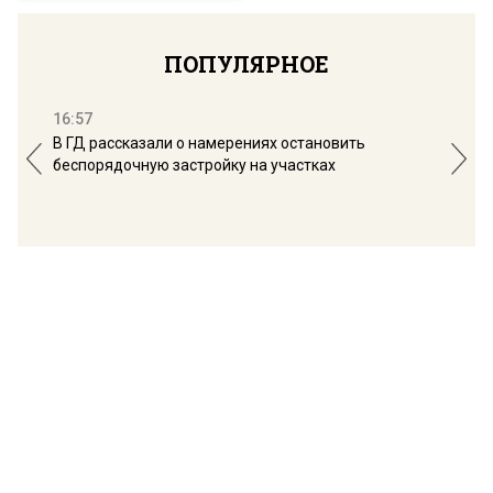
ПОПУЛЯРНОЕ
16:57
13:
В ГД рассказали о намерениях остановить
Соб
беспорядочную застройку на участках
пол