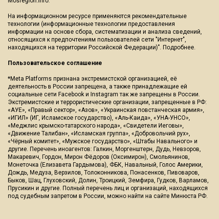
Mosregion.info.
На информационном ресурсе применяются рекомендательные
технологии (информационные технологии предоставления
информации на основе сбора, систематизации и анализа сведений,
относящихся к предпочтениям пользователей сети "Интернет",
находящихся на территории Российской Федерации)".
Подробнее
.
Пользовательское соглашение
*Meta Platforms признана экстремистской организацией, её
деятельность в России запрещена, а также принадлежащие ей
социальные сети Facebook и Instagram так же запрещены в России.
Экстремистские и террористические организации, запрещенные в РФ:
«АУЕ», «Правый сектор», «Азов», «Украинская повстанческая армия»,
«ИГИЛ» (ИГ, Исламское государство), «Аль-Каида», «УНА-УНСО»,
«Меджлис крымско-татарского народа», «Свидетели Иеговы»,
«Движение Талибан», «Исламская группа», «Добровольчий рух»,
«Чёрный комитет», «Мужское государство», «Штабы Навального» и
другие. Перечень иноагентов: Галкин, Моргенштерн, Дудь, Невзоров,
Макаревич, Гордон, Мирон Фёдоров (Оксимирон), Смольянинов,
Монеточка (Елизавета Гардымова), ФБК, Навальный, Голос Америки,
Дождь, Медуза, Верзилов, Толоконникова, Понасенков, Пивоваров,
Быков, Шац, Глуховский, Долин, Троицкий, Земфира, Гудков, Варламов,
Прусикин и другие. Полный перечень лиц и организаций, находящихся
под судебным запретом в России, можно найти на сайте Минюста РФ.