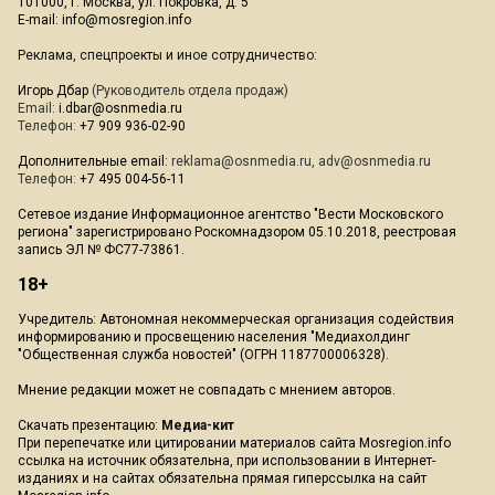
101000, г. Москва, ул. Покровка, д. 5
E-mail:
info@mosregion.info
Реклама, спецпроекты и иное сотрудничество:
Игорь Дбар
(Руководитель отдела продаж)
Email:
i.dbar@osnmedia.ru
Телефон:
+7 909 936-02-90
Дополнительные email:
reklama@osnmedia.ru
,
adv@osnmedia.ru
Телефон:
+7 495 004-56-11
Сетевое издание Информационное агентство "Вести Московского
региона" зарегистрировано Роскомнадзором 05.10.2018, реестровая
запись ЭЛ № ФС77-73861.
18+
Учредитель: Автономная некоммерческая организация содействия
информированию и просвещению населения "Медиахолдинг
"Общественная служба новостей" (ОГРН 1187700006328).
Мнение редакции может не совпадать с мнением авторов.
Скачать презентацию:
Медиа-кит
При перепечатке или цитировании материалов сайта Mosregion.info
ссылка на источник обязательна, при использовании в Интернет-
изданиях и на сайтах обязательна прямая гиперссылка на сайт