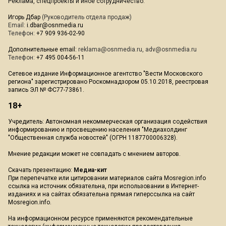
Реклама, спецпроекты и иное сотрудничество:
Игорь Дбар
(Руководитель отдела продаж)
Email:
i.dbar@osnmedia.ru
Телефон:
+7 909 936-02-90
Дополнительные email:
reklama@osnmedia.ru
,
adv@osnmedia.ru
Телефон:
+7 495 004-56-11
Сетевое издание Информационное агентство "Вести Московского
региона" зарегистрировано Роскомнадзором 05.10.2018, реестровая
запись ЭЛ № ФС77-73861.
18+
Учредитель: Автономная некоммерческая организация содействия
информированию и просвещению населения "Медиахолдинг
"Общественная служба новостей" (ОГРН 1187700006328).
Мнение редакции может не совпадать с мнением авторов.
Скачать презентацию:
Медиа-кит
При перепечатке или цитировании материалов сайта Mosregion.info
ссылка на источник обязательна, при использовании в Интернет-
изданиях и на сайтах обязательна прямая гиперссылка на сайт
Mosregion.info.
На информационном ресурсе применяются рекомендательные