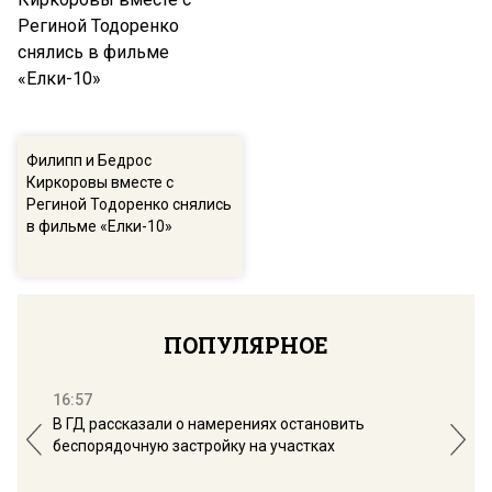
Филипп и Бедрос
Киркоровы вместе с
Региной Тодоренко снялись
в фильме «Елки-10»
ПОПУЛЯРНОЕ
16:57
13:
В ГД рассказали о намерениях остановить
Соб
беспорядочную застройку на участках
пол