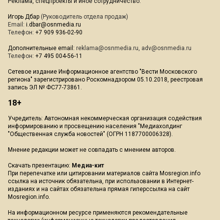
Реклама, спецпроекты и иное сотрудничество:
Игорь Дбар
(Руководитель отдела продаж)
Email:
i.dbar@osnmedia.ru
Телефон:
+7 909 936-02-90
Дополнительные email:
reklama@osnmedia.ru
,
adv@osnmedia.ru
Телефон:
+7 495 004-56-11
Сетевое издание Информационное агентство "Вести Московского
региона" зарегистрировано Роскомнадзором 05.10.2018, реестровая
запись ЭЛ № ФС77-73861.
18+
Учредитель: Автономная некоммерческая организация содействия
информированию и просвещению населения "Медиахолдинг
"Общественная служба новостей" (ОГРН 1187700006328).
Мнение редакции может не совпадать с мнением авторов.
Скачать презентацию:
Медиа-кит
При перепечатке или цитировании материалов сайта Mosregion.info
ссылка на источник обязательна, при использовании в Интернет-
изданиях и на сайтах обязательна прямая гиперссылка на сайт
Mosregion.info.
На информационном ресурсе применяются рекомендательные