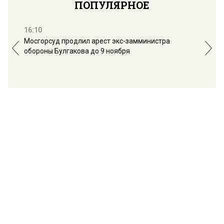
ПОПУЛЯРНОЕ
16:10
13:
Мосгорсуд продлил арест экс-замминистра
Дим
обороны Булгакова до 9 ноября