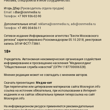
Реклама, спецпроекты и иное сотрудничество:
Игорь Дбар
(Руководитель отдела продаж)
Email:
i.dbar@osnmedia.ru
Телефон:
+7 909 936-02-90
Дополнительные email:
reklama@osnmedia.ru
,
adv@osnmedia.ru
Телефон:
+7 495 004-56-11
Сетевое издание Информационное агентство "Вести Московского
региона" зарегистрировано Роскомнадзором 05.10.2018, реестровая
запись ЭЛ № ФС77-73861.
18+
Учредитель: Автономная некоммерческая организация содействия
информированию и просвещению населения "Медиахолдинг
"Общественная служба новостей" (ОГРН 1187700006328).
Мнение редакции может не совпадать с мнением авторов.
Скачать презентацию:
Медиа-кит
При перепечатке или цитировании материалов сайта Mosregion.info
ссылка на источник обязательна, при использовании в Интернет-
изданиях и на сайтах обязательна прямая гиперссылка на сайт
Mosregion.info.
На информационном ресурсе применяются рекомендательные