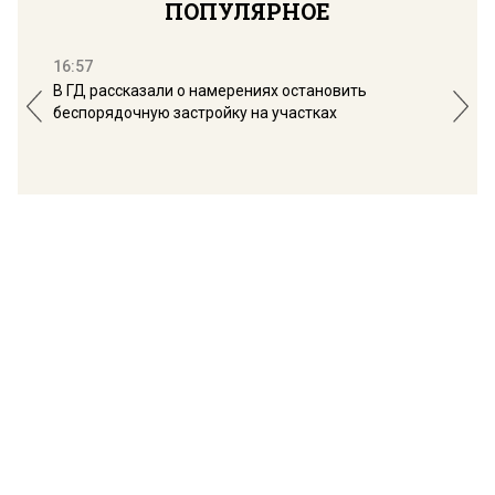
ПОПУЛЯРНОЕ
16:57
13:
В ГД рассказали о намерениях остановить
Соб
беспорядочную застройку на участках
пол