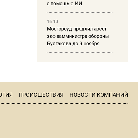
с помощью ИИ
16:10
Мосгорсуд продлил арест
экс-замминистра обороны
Булгакова до 9 ноября
13:50
Дима Билан ответил на
критику концерта в Москве
ОГИЯ
ПРОИСШЕСТВИЯ
НОВОСТИ КОМПАНИЙ
16:19
Москву и область накрыла
гроза с ливнем и ветром
16:58
В Москве 2 августа