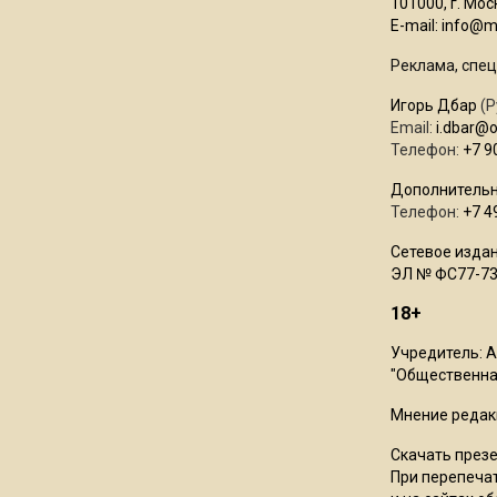
101000, г. Моск
E-mail:
info@mo
Реклама, спец
Игорь Дбар
(Р
Email:
i.dbar@
Телефон:
+7 9
Дополнительн
Телефон:
+7 4
Сетевое издан
ЭЛ № ФС77-73
18+
Учредитель: 
"Общественная
Мнение редак
Скачать през
При перепечат