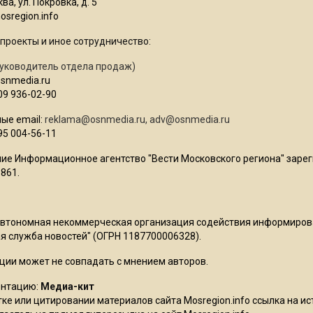
ва, ул. Покровка, д. 5
sregion.info
проекты и иное сотрудничество:
уководитель отдела продаж)
osnmedia.ru
09 936-02-90
ые email:
reklama@osnmedia.ru
,
adv@osnmedia.ru
95 004-56-11
ие Информационное агентство "Вести Московского региона" зарег
861.
Автономная некоммерческая организация содействия информиро
 служба новостей" (ОГРН 1187700006328).
ции может не совпадать с мнением авторов.
ентацию:
Медиа-кит
ке или цитировании материалов сайта Mosregion.info ссылка на и