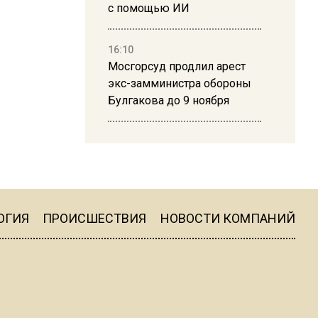
с помощью ИИ
16:10
Мосгорсуд продлил арест
экс-замминистра обороны
Булгакова до 9 ноября
13:50
Дима Билан ответил на
критику концерта в Москве
ОГИЯ
ПРОИСШЕСТВИЯ
НОВОСТИ КОМПАНИЙ
16:19
Москву и область накрыла
гроза с ливнем и ветром
16:58
В Москве 2 августа