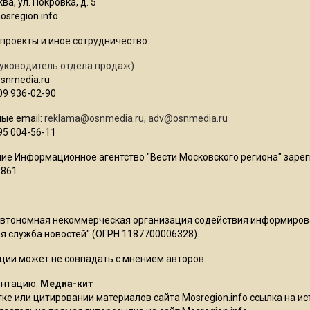
ва, ул. Покровка, д. 5
sregion.info
проекты и иное сотрудничество:
уководитель отдела продаж)
osnmedia.ru
09 936-02-90
ые email:
reklama@osnmedia.ru
,
adv@osnmedia.ru
95 004-56-11
ие Информационное агентство "Вести Московского региона" зарег
861.
Автономная некоммерческая организация содействия информиро
 служба новостей" (ОГРН 1187700006328).
ции может не совпадать с мнением авторов.
ентацию:
Медиа-кит
ке или цитировании материалов сайта Mosregion.info ссылка на и