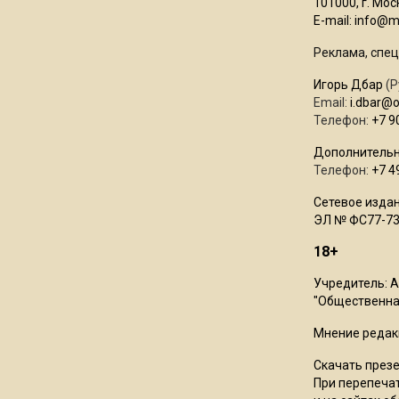
101000, г. Моск
E-mail:
info@mo
Реклама, спец
Игорь Дбар
(Р
Email:
i.dbar@
Телефон:
+7 9
Дополнительн
Телефон:
+7 4
Сетевое издан
ЭЛ № ФС77-73
18+
Учредитель: 
"Общественная
Мнение редак
Скачать през
При перепечат