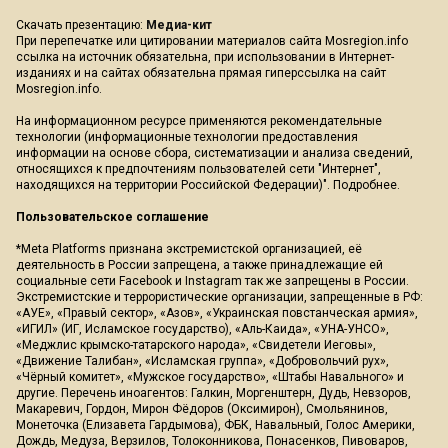
Скачать презентацию:
Медиа-кит
При перепечатке или цитировании материалов сайта Mosregion.info
ссылка на источник обязательна, при использовании в Интернет-
изданиях и на сайтах обязательна прямая гиперссылка на сайт
Mosregion.info.
На информационном ресурсе применяются рекомендательные
технологии (информационные технологии предоставления
информации на основе сбора, систематизации и анализа сведений,
относящихся к предпочтениям пользователей сети "Интернет",
находящихся на территории Российской Федерации)".
Подробнее
.
Пользовательское соглашение
*Meta Platforms признана экстремистской организацией, её
деятельность в России запрещена, а также принадлежащие ей
социальные сети Facebook и Instagram так же запрещены в России.
Экстремистские и террористические организации, запрещенные в РФ:
«АУЕ», «Правый сектор», «Азов», «Украинская повстанческая армия»,
«ИГИЛ» (ИГ, Исламское государство), «Аль-Каида», «УНА-УНСО»,
«Меджлис крымско-татарского народа», «Свидетели Иеговы»,
«Движение Талибан», «Исламская группа», «Добровольчий рух»,
«Чёрный комитет», «Мужское государство», «Штабы Навального» и
другие. Перечень иноагентов: Галкин, Моргенштерн, Дудь, Невзоров,
Макаревич, Гордон, Мирон Фёдоров (Оксимирон), Смольянинов,
Монеточка (Елизавета Гардымова), ФБК, Навальный, Голос Америки,
Дождь, Медуза, Верзилов, Толоконникова, Понасенков, Пивоваров,