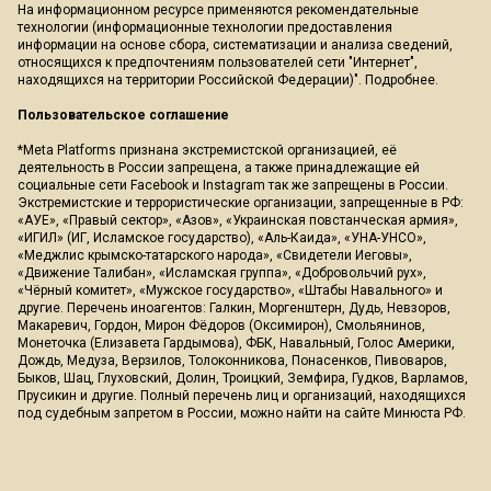
На информационном ресурсе применяются рекомендательные
технологии (информационные технологии предоставления
информации на основе сбора, систематизации и анализа сведений,
относящихся к предпочтениям пользователей сети "Интернет",
находящихся на территории Российской Федерации)".
Подробнее
.
Пользовательское соглашение
*Meta Platforms признана экстремистской организацией, её
деятельность в России запрещена, а также принадлежащие ей
социальные сети Facebook и Instagram так же запрещены в России.
Экстремистские и террористические организации, запрещенные в РФ:
«АУЕ», «Правый сектор», «Азов», «Украинская повстанческая армия»,
«ИГИЛ» (ИГ, Исламское государство), «Аль-Каида», «УНА-УНСО»,
«Меджлис крымско-татарского народа», «Свидетели Иеговы»,
«Движение Талибан», «Исламская группа», «Добровольчий рух»,
«Чёрный комитет», «Мужское государство», «Штабы Навального» и
другие. Перечень иноагентов: Галкин, Моргенштерн, Дудь, Невзоров,
Макаревич, Гордон, Мирон Фёдоров (Оксимирон), Смольянинов,
Монеточка (Елизавета Гардымова), ФБК, Навальный, Голос Америки,
Дождь, Медуза, Верзилов, Толоконникова, Понасенков, Пивоваров,
Быков, Шац, Глуховский, Долин, Троицкий, Земфира, Гудков, Варламов,
Прусикин и другие. Полный перечень лиц и организаций, находящихся
под судебным запретом в России, можно найти на сайте Минюста РФ.