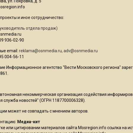
ва, ул. Покровка, д. 5
sregion.info
проекты и иное сотрудничество:
уководитель отдела продаж)
osnmedia.ru
09 936-02-90
ые email:
reklama@osnmedia.ru
,
adv@osnmedia.ru
95 004-56-11
ие Информационное агентство "Вести Московского региона" зарег
861.
Автономная некоммерческая организация содействия информиро
 служба новостей" (ОГРН 1187700006328).
ции может не совпадать с мнением авторов.
ентацию:
Медиа-кит
ке или цитировании материалов сайта Mosregion.info ссылка на и