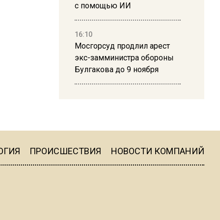
с помощью ИИ
16:10
Мосгорсуд продлил арест
экс-замминистра обороны
Булгакова до 9 ноября
13:50
Дима Билан ответил на
критику концерта в Москве
ОГИЯ
ПРОИСШЕСТВИЯ
НОВОСТИ КОМПАНИЙ
16:19
Москву и область накрыла
гроза с ливнем и ветром
16:58
В Москве 2 августа