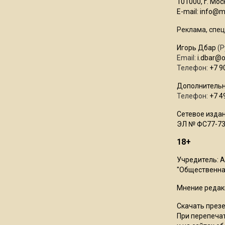
101000, г. Моск
E-mail:
info@mo
Реклама, спец
Игорь Дбар
(Р
Email:
i.dbar@
Телефон:
+7 9
Дополнительн
Телефон:
+7 4
Сетевое издан
ЭЛ № ФС77-73
18+
Учредитель: 
"Общественная
Мнение редак
Скачать през
При перепечат