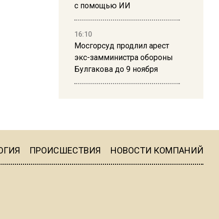
с помощью ИИ
16:10
Мосгорсуд продлил арест
экс-замминистра обороны
Булгакова до 9 ноября
13:50
Дима Билан ответил на
критику концерта в Москве
ОГИЯ
ПРОИСШЕСТВИЯ
НОВОСТИ КОМПАНИЙ
16:19
Москву и область накрыла
гроза с ливнем и ветром
16:58
В Москве 2 августа