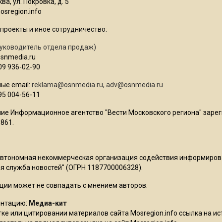
ва, ул. Покровка, д. 5
sregion.info
проекты и иное сотрудничество:
уководитель отдела продаж)
osnmedia.ru
09 936-02-90
ые email:
reklama@osnmedia.ru
,
adv@osnmedia.ru
95 004-56-11
ие Информационное агентство "Вести Московского региона" зарег
861.
Автономная некоммерческая организация содействия информиро
 служба новостей" (ОГРН 1187700006328).
ции может не совпадать с мнением авторов.
ентацию:
Медиа-кит
ке или цитировании материалов сайта Mosregion.info ссылка на и