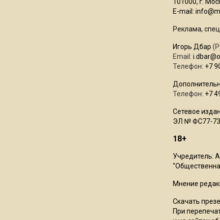
101000, г. Моск
E-mail:
info@mo
Реклама, спец
Игорь Дбар
(Р
Email:
i.dbar@
Телефон:
+7 9
Дополнительн
Телефон:
+7 4
Сетевое издан
ЭЛ № ФС77-73
18+
Учредитель: 
"Общественная
Мнение редак
Скачать през
При перепечат