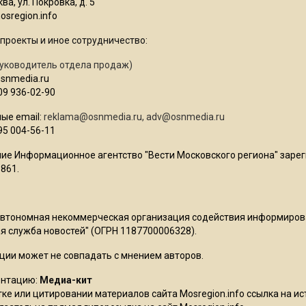
ва, ул. Покровка, д. 5
sregion.info
проекты и иное сотрудничество:
уководитель отдела продаж)
osnmedia.ru
09 936-02-90
ые email:
reklama@osnmedia.ru
,
adv@osnmedia.ru
95 004-56-11
ие Информационное агентство "Вести Московского региона" зарег
861.
Автономная некоммерческая организация содействия информиро
 служба новостей" (ОГРН 1187700006328).
ции может не совпадать с мнением авторов.
ентацию:
Медиа-кит
ке или цитировании материалов сайта Mosregion.info ссылка на и