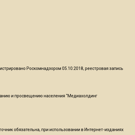
квадратный метр
13:50
Опубликовано видео с
Коломенского хлебозавода:
пиццы валяются на полу
16:53
Роман Терюшков назвал
истрировано Роскомнадзором 05.10.2018, реестровая запись
причину банкротства
«Химок»
ванию и просвещению населения "Медиахолдинг
13:27
В Подмосковье прекратили
гражданство 88 человек и
аннулировали 2600 ВНЖ
сточник обязательна, при использовании в Интернет-изданиях