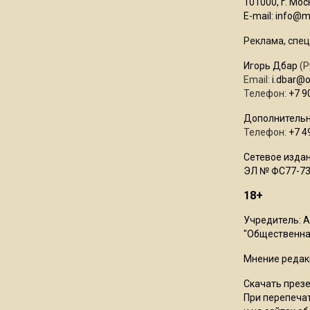
101000, г. Моск
E-mail:
info@mo
Реклама, спец
Игорь Дбар
(Р
Email:
i.dbar@
Телефон:
+7 9
Дополнительн
Телефон:
+7 4
Сетевое издан
ЭЛ № ФС77-73
18+
Учредитель: 
"Общественная
Мнение редак
Скачать през
При перепечат