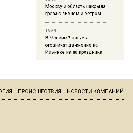
Москву и область накрыла
гроза с ливнем и ветром
16:58
В Москве 2 августа
ограничат движение на
Ильинке из-за праздника
15:33
Россиянам объяснили,
можно ли пользоваться
Telegram после обвинений
ОГИЯ
ПРОИСШЕСТВИЯ
НОВОСТИ КОМПАНИЙ
против Дурова
22:24
На Москву обрушится до 17
литров дождя на