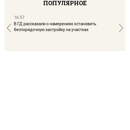
ПОПУЛЯРНОЕ
16:57
13:
В ГД рассказали о намерениях остановить
Соб
беспорядочную застройку на участках
пол