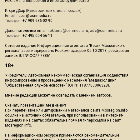
Реклама, спецпроекты и иное сотрудничество:
Игорь Дбар
(Руководитель отдела продаж)
Email:
i.dbar@osnmedia.ru
Телефон:
+7 909 936-02-90
Дополнительные email:
reklama@osnmedia.ru
,
adv@osnmedia.ru
Телефон:
+7 495 004-56-11
Сетевое издание Информационное агентство "Вести Московского
региона" зарегистрировано Роскомнадзором 05.10.2018, реестровая
запись ЭЛ № ФС77-73861.
18+
Учредитель: Автономная некоммерческая организация содействия
информированию и просвещению населения "Медиахолдинг
"Общественная служба новостей" (ОГРН 1187700006328).
Мнение редакции может не совпадать с мнением авторов.
Скачать презентацию:
Медиа-кит
При перепечатке или цитировании материалов сайта Mosregion.info
ссылка на источник обязательна, при использовании в Интернет-
изданиях и на сайтах обязательна прямая гиперссылка на сайт
Mosregion.info.
На информационном ресурсе применяются рекомендательные