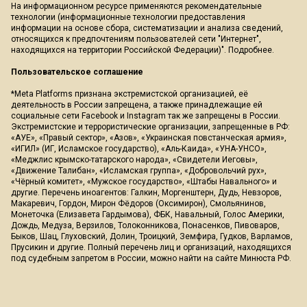
На информационном ресурсе применяются рекомендательные
технологии (информационные технологии предоставления
информации на основе сбора, систематизации и анализа сведений,
относящихся к предпочтениям пользователей сети "Интернет",
находящихся на территории Российской Федерации)".
Подробнее
.
Пользовательское соглашение
*Meta Platforms признана экстремистской организацией, её
деятельность в России запрещена, а также принадлежащие ей
социальные сети Facebook и Instagram так же запрещены в России.
Экстремистские и террористические организации, запрещенные в РФ:
«АУЕ», «Правый сектор», «Азов», «Украинская повстанческая армия»,
«ИГИЛ» (ИГ, Исламское государство), «Аль-Каида», «УНА-УНСО»,
«Меджлис крымско-татарского народа», «Свидетели Иеговы»,
«Движение Талибан», «Исламская группа», «Добровольчий рух»,
«Чёрный комитет», «Мужское государство», «Штабы Навального» и
другие. Перечень иноагентов: Галкин, Моргенштерн, Дудь, Невзоров,
Макаревич, Гордон, Мирон Фёдоров (Оксимирон), Смольянинов,
Монеточка (Елизавета Гардымова), ФБК, Навальный, Голос Америки,
Дождь, Медуза, Верзилов, Толоконникова, Понасенков, Пивоваров,
Быков, Шац, Глуховский, Долин, Троицкий, Земфира, Гудков, Варламов,
Прусикин и другие. Полный перечень лиц и организаций, находящихся
под судебным запретом в России, можно найти на сайте Минюста РФ.