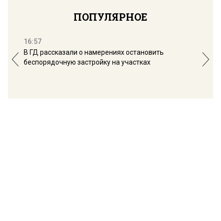
ПОПУЛЯРНОЕ
16:57
13:
В ГД рассказали о намерениях остановить
Соб
беспорядочную застройку на участках
пол