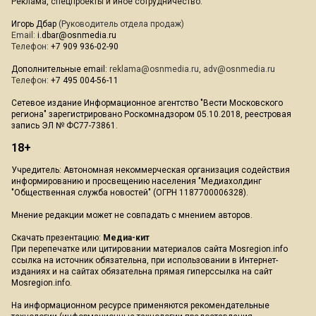
Реклама, спецпроекты и иное сотрудничество:
Игорь Дбар
(Руководитель отдела продаж)
Email:
i.dbar@osnmedia.ru
Телефон:
+7 909 936-02-90
Дополнительные email:
reklama@osnmedia.ru
,
adv@osnmedia.ru
Телефон:
+7 495 004-56-11
Сетевое издание Информационное агентство "Вести Московского
региона" зарегистрировано Роскомнадзором 05.10.2018, реестровая
запись ЭЛ № ФС77-73861.
18+
Учредитель: Автономная некоммерческая организация содействия
информированию и просвещению населения "Медиахолдинг
"Общественная служба новостей" (ОГРН 1187700006328).
Мнение редакции может не совпадать с мнением авторов.
Скачать презентацию:
Медиа-кит
При перепечатке или цитировании материалов сайта Mosregion.info
ссылка на источник обязательна, при использовании в Интернет-
изданиях и на сайтах обязательна прямая гиперссылка на сайт
Mosregion.info.
На информационном ресурсе применяются рекомендательные