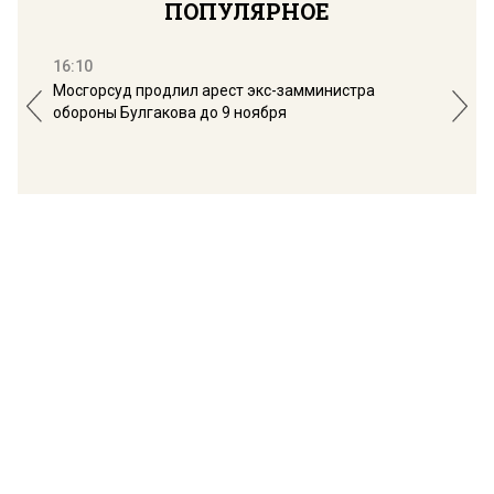
ПОПУЛЯРНОЕ
16:10
13:
Мосгорсуд продлил арест экс-замминистра
Дим
обороны Булгакова до 9 ноября