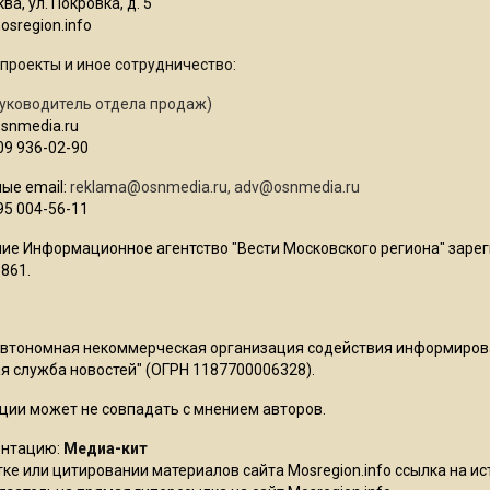
ва, ул. Покровка, д. 5
sregion.info
проекты и иное сотрудничество:
уководитель отдела продаж)
osnmedia.ru
09 936-02-90
ые email:
reklama@osnmedia.ru
,
adv@osnmedia.ru
95 004-56-11
ие Информационное агентство "Вести Московского региона" зарег
861.
Автономная некоммерческая организация содействия информиро
 служба новостей" (ОГРН 1187700006328).
ции может не совпадать с мнением авторов.
ентацию:
Медиа-кит
ке или цитировании материалов сайта Mosregion.info ссылка на и