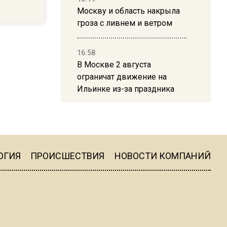
Москву и область накрыла
гроза с ливнем и ветром
16:58
В Москве 2 августа
ограничат движение на
Ильинке из-за праздника
15:33
Россиянам объяснили,
можно ли пользоваться
Telegram после обвинений
ОГИЯ
ПРОИСШЕСТВИЯ
НОВОСТИ КОМПАНИЙ
против Дурова
22:24
На Москву обрушится до 17
литров дождя на