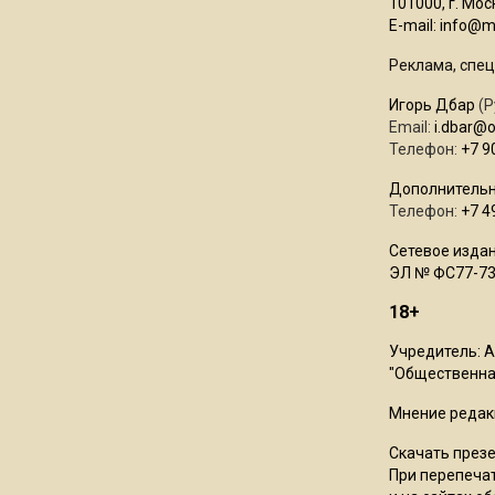
101000, г. Моск
E-mail:
info@mo
Реклама, спец
Игорь Дбар
(Р
Email:
i.dbar@
Телефон:
+7 9
Дополнительн
Телефон:
+7 4
Сетевое издан
ЭЛ № ФС77-73
18+
Учредитель: 
"Общественная
Мнение редак
Скачать през
При перепечат