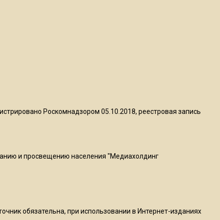
квадратный метр
13:50
Опубликовано видео с
Коломенского хлебозавода:
пиццы валяются на полу
16:53
Роман Терюшков назвал
истрировано Роскомнадзором 05.10.2018, реестровая запись
причину банкротства
«Химок»
ванию и просвещению населения "Медиахолдинг
13:27
В Подмосковье прекратили
гражданство 88 человек и
аннулировали 2600 ВНЖ
сточник обязательна, при использовании в Интернет-изданиях