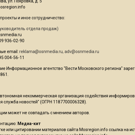
ва, ул. Покровка, д. 5
sregion.info
проекты и иное сотрудничество:
уководитель отдела продаж)
osnmedia.ru
09 936-02-90
ые email:
reklama@osnmedia.ru
,
adv@osnmedia.ru
95 004-56-11
ие Информационное агентство "Вести Московского региона" зарег
861.
Автономная некоммерческая организация содействия информиро
 служба новостей" (ОГРН 1187700006328).
ции может не совпадать с мнением авторов.
ентацию:
Медиа-кит
ке или цитировании материалов сайта Mosregion.info ссылка на и