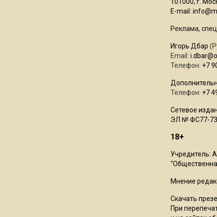
101000, г. Моск
E-mail:
info@mo
Реклама, спец
Игорь Дбар
(Р
Email:
i.dbar@
Телефон:
+7 9
Дополнительн
Телефон:
+7 4
Сетевое издан
ЭЛ № ФС77-73
18+
Учредитель: 
"Общественная
Мнение редак
Скачать през
При перепечат