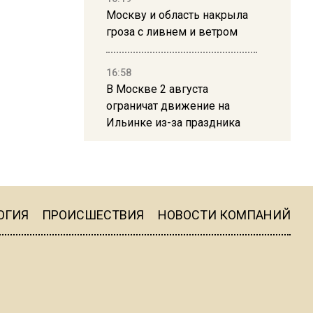
Москву и область накрыла
гроза с ливнем и ветром
16:58
В Москве 2 августа
ограничат движение на
Ильинке из-за праздника
15:33
Россиянам объяснили,
можно ли пользоваться
Telegram после обвинений
ОГИЯ
ПРОИСШЕСТВИЯ
НОВОСТИ КОМПАНИЙ
против Дурова
22:24
На Москву обрушится до 17
литров дождя на