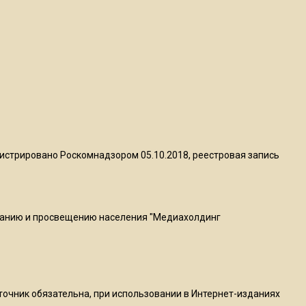
квадратный метр
13:50
Опубликовано видео с
Коломенского хлебозавода:
пиццы валяются на полу
16:53
Роман Терюшков назвал
истрировано Роскомнадзором 05.10.2018, реестровая запись
причину банкротства
«Химок»
ванию и просвещению населения "Медиахолдинг
13:27
В Подмосковье прекратили
гражданство 88 человек и
аннулировали 2600 ВНЖ
сточник обязательна, при использовании в Интернет-изданиях