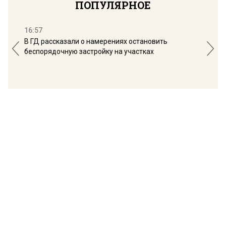
ПОПУЛЯРНОЕ
16:57
13:
В ГД рассказали о намерениях остановить
Соб
беспорядочную застройку на участках
пол