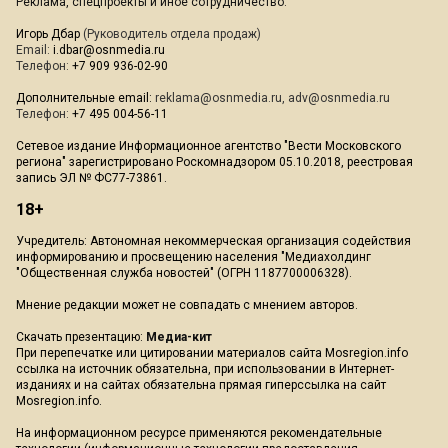
Реклама, спецпроекты и иное сотрудничество:
Игорь Дбар
(Руководитель отдела продаж)
Email:
i.dbar@osnmedia.ru
Телефон:
+7 909 936-02-90
Дополнительные email:
reklama@osnmedia.ru
,
adv@osnmedia.ru
Телефон:
+7 495 004-56-11
Сетевое издание Информационное агентство "Вести Московского
региона" зарегистрировано Роскомнадзором 05.10.2018, реестровая
запись ЭЛ № ФС77-73861.
18+
Учредитель: Автономная некоммерческая организация содействия
информированию и просвещению населения "Медиахолдинг
"Общественная служба новостей" (ОГРН 1187700006328).
Мнение редакции может не совпадать с мнением авторов.
Скачать презентацию:
Медиа-кит
При перепечатке или цитировании материалов сайта Mosregion.info
ссылка на источник обязательна, при использовании в Интернет-
изданиях и на сайтах обязательна прямая гиперссылка на сайт
Mosregion.info.
На информационном ресурсе применяются рекомендательные