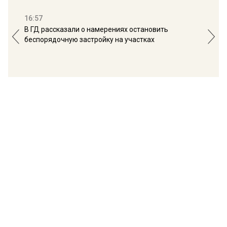
16:57
13:
В ГД рассказали о намерениях остановить
Соб
беспорядочную застройку на участках
пол