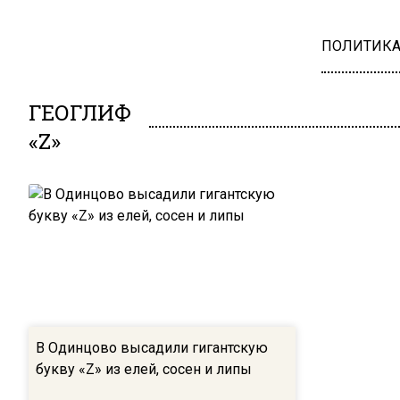
ПОЛИТИК
ГЕОГЛИФ
«Z»
В Одинцово высадили гигантскую
букву «Z» из елей, сосен и липы