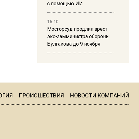
с помощью ИИ
16:10
Мосгорсуд продлил арест
экс-замминистра обороны
Булгакова до 9 ноября
13:50
Дима Билан ответил на
критику концерта в Москве
ОГИЯ
ПРОИСШЕСТВИЯ
НОВОСТИ КОМПАНИЙ
16:19
Москву и область накрыла
гроза с ливнем и ветром
16:58
В Москве 2 августа