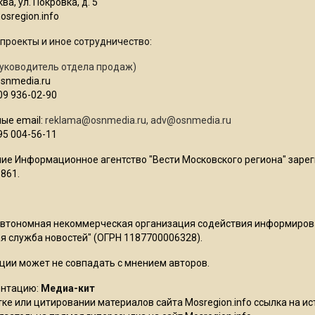
ва, ул. Покровка, д. 5
sregion.info
проекты и иное сотрудничество:
уководитель отдела продаж)
osnmedia.ru
09 936-02-90
ые email:
reklama@osnmedia.ru
,
adv@osnmedia.ru
95 004-56-11
ие Информационное агентство "Вести Московского региона" зарег
861.
Автономная некоммерческая организация содействия информиро
 служба новостей" (ОГРН 1187700006328).
ции может не совпадать с мнением авторов.
ентацию:
Медиа-кит
ке или цитировании материалов сайта Mosregion.info ссылка на и