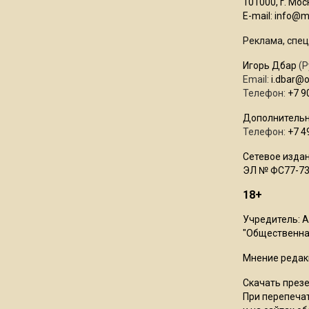
101000, г. Моск
E-mail:
info@mo
Реклама, спец
Игорь Дбар
(Р
Email:
i.dbar@
Телефон:
+7 9
Дополнительн
Телефон:
+7 4
Сетевое издан
ЭЛ № ФС77-73
18+
Учредитель: 
"Общественная
Мнение редак
Скачать през
При перепечат