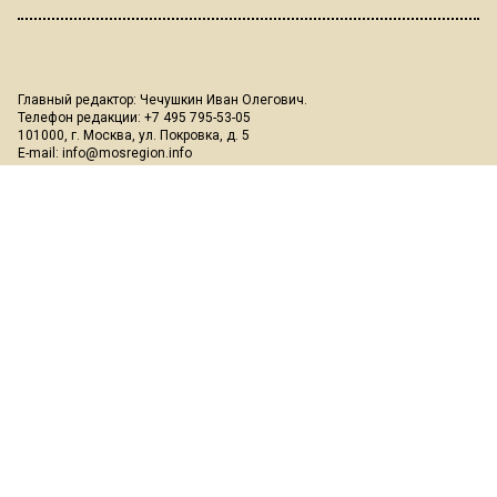
Главный редактор: Чечушкин Иван Олегович.
Телефон редакции: +7 495 795-53-05
101000, г. Москва, ул. Покровка, д. 5
E-mail:
info@mosregion.info
Реклама, спецпроекты и иное сотрудничество:
Игорь Дбар
(Руководитель отдела продаж)
Email:
i.dbar@osnmedia.ru
Телефон:
+7 909 936-02-90
Дополнительные email:
reklama@osnmedia.ru
,
adv@osnmedia.ru
Телефон:
+7 495 004-56-11
Сетевое издание Информационное агентство "Вести Московского
региона" зарегистрировано Роскомнадзором 05.10.2018, реестровая
запись ЭЛ № ФС77-73861.
18+
Учредитель: Автономная некоммерческая организация содействия
информированию и просвещению населения "Медиахолдинг
"Общественная служба новостей" (ОГРН 1187700006328).