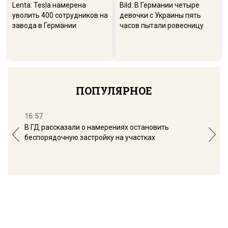
Lenta: Tesla намерена
Bild: В Германии четыре
уволить 400 сотрудников на
девочки с Украины пять
завода в Германии
часов пытали ровесницу
ПОПУЛЯРНОЕ
16:57
13:
В ГД рассказали о намерениях остановить
Соб
беспорядочную застройку на участках
пол