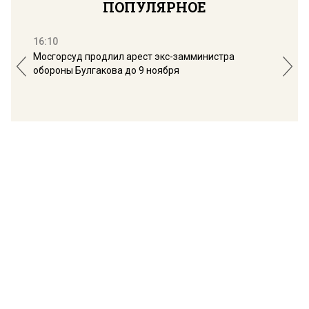
ПОПУЛЯРНОЕ
16:10
13:
Мосгорсуд продлил арест экс-замминистра
Дим
обороны Булгакова до 9 ноября