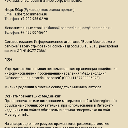
Реклама, спецпроекты и иное сотрудничество:
Игорь Дбар
(Руководитель отдела продаж)
Email:
i.dbar@osnmedia.ru
Телефон:
+7 909 936-02-90
Дополнительные email:
reklama@osnmedia.ru
,
adv@osnmedia.ru
Телефон:
+7 495 004-56-11
Сетевое издание Информационное агентство "Вести Московского
региона" зарегистрировано Роскомнадзором 05.10.2018, реестровая
запись ЭЛ № ФС77-73861.
18+
Учредитель: Автономная некоммерческая организация содействия
информированию и просвещению населения "Медиахолдинг
"Общественная служба новостей" (ОГРН 1187700006328).
Мнение редакции может не совпадать с мнением авторов.
Скачать презентацию:
Медиа-кит
При перепечатке или цитировании материалов сайта Mosregion.info
ссылка на источник обязательна, при использовании в Интернет-
изданиях и на сайтах обязательна прямая гиперссылка на сайт
Mosregion.info.
На информационном ресурсе применяются рекомендательные